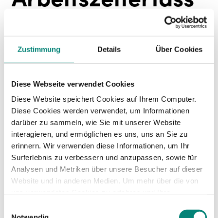
ungs Software
Zustimmung
Details
Über Cookies
Bei der
Zeiterfassungssoftware
stempeln
Mitarbeiter mithilfe eines Computers, Tablets
oder einer mobilen App ein und aus. Die Tarife
Diese Webseite verwendet Cookies
der einzelnen Modelle richten sich dabei
Diese Website speichert Cookies auf Ihrem Computer.
normalerweise je nach Anzahl der Mitarbeiter
Diese Cookies werden verwendet, um Informationen
oder Benutzer im Unternehmen.
darüber zu sammeln, wie Sie mit unserer Website
interagieren, und ermöglichen es uns, uns an Sie zu
👉 Merke: Personalmanager sollten darauf
erinnern. Wir verwenden diese Informationen, um Ihr
achten, dass die Software die Möglichkeit bietet,
Surferlebnis zu verbessern und anzupassen, sowie für
die Arbeitsauslastung eines Mitarbeiters zu
Analysen und Metriken über unsere Besucher auf dieser
erfassen, die Urlaubstage selber zu verwalten,
Website und in anderen Medien. Um mehr über die von
Echtzeitdaten zu erhalten und mit nur einem Klick
uns verwendeten Cookies zu erfahren und Ihre
automatisierte Berichte zu erstellen.
Zustimmung zu ändern, lesen Sie unsere
Einwilligungsauswahl
Datenschutzerklärung
.
Notwendig