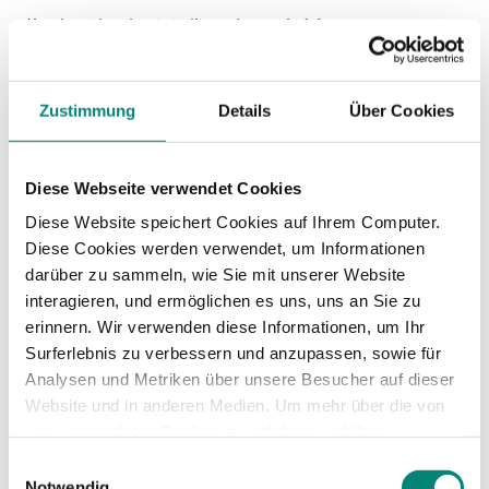
Konkret bedeutet dies, dass ein(e)
Arbeitnehmer*in beweisen muss, dass die
Überstunden betrieblich veranlasst bzw. gebilligt
wurden.
Zustimmung
Details
Über Cookies
Da es nicht leicht ist, wie ein Urteil des
Bundesarbeitsgerichts vom
04.05.2022 (5 AZR
Diese Webseite verwendet Cookies
359/21)
zeigt, dies zu beweisen, kannst Du Dich
Diese Website speichert Cookies auf Ihrem Computer.
unter Umständen auf einen günstigen
Diese Cookies werden verwendet, um Informationen
Verfahrensausgang einstellen. Unter Umständen
darüber zu sammeln, wie Sie mit unserer Website
bleibt es Dir, wie in diesem Fall, erspart, die
interagieren, und ermöglichen es uns, uns an Sie zu
Überstunden auszahlen zu müssen.
erinnern. Wir verwenden diese Informationen, um Ihr
Surferlebnis zu verbessern und anzupassen, sowie für
Wichtige Fakten
Analysen und Metriken über unsere Besucher auf dieser
Website und in anderen Medien. Um mehr über die von
zu Überstunden
uns verwendeten Cookies zu erfahren und Ihre
Zustimmung zu ändern, lesen Sie unsere
Einwilligungsauswahl
Datenschutzerklärung
.
Notwendig