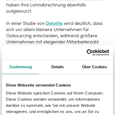
haben ihre Lohnabrechnung ebenfalls
outgesourct.
In einer Studie von
Deloitte
wird deutlich, dass
sich vor allem kleinere Unternehmen für
Outsourcing entscheiden, während größere
Unternehmen mit steigender Mitarbeiterzahl
vermehrt in interne Teams investieren.
Kleine Unternehmen, auch wenn sie nur einen
Mitarbeiter haben, müssen ebenfalls die
Zustimmung
Details
Über Cookies
gesetzlichen und rechtlichen Anforderungen an
die Erstellung der Lohn- und Gehaltsabrechnung
einhalten. Das ist für Unternehmer mit einem
Diese Webseite verwendet Cookies
erheblichen Aufwand verbunden, weshalb sich
Diese Website speichert Cookies auf Ihrem Computer.
die meisten für ein Outsourcing entscheiden.
Diese Cookies werden verwendet, um Informationen
darüber zu sammeln, wie Sie mit unserer Website
Wenn Unternehmen wachsen, stellen sie neue
interagieren, und ermöglichen es uns, uns an Sie zu