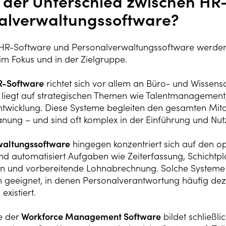
t der Unterschied zwischen HR
alverwaltungssoftware?
 HR-Software und Personalverwaltungssoftware werden 
 im Fokus und in der Zielgruppe.
R-Software
richtet sich vor allem an Büro- und Wissen
liegt auf strategischen Themen wie Talentmanagemen
ntwicklung. Diese Systeme begleiten den gesamten Mita
nung – und sind oft komplex in der Einführung und Nut
waltungssoftware
hingegen konzentriert sich auf den op
t und automatisiert Aufgaben wie Zeiterfassung, Schich
n und vorbereitende Lohnabrechnung. Solche Systeme s
geeignet, in denen Personalverantwortung häufig dezen
existiert.
e der
Workforce Management Software
bildet schließl