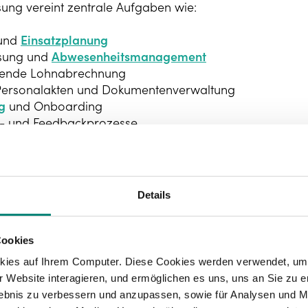
sung vereint zentrale Aufgaben wie:
 und
Einsatzplanung
ssung und
Abwesenheitsmanagement
tende Lohnabrechnung
 Personalakten und Dokumentenverwaltung
g
und Onboarding
s- und Feedbackprozesse
le Mitarbeiterdaten, Prozesse und Kennzahlen an einem 
it zwischen HR, Führungskräften und Mitarbeitenden t
Details
odernen Personalverwaltungssoftware können Unterne
Kosten sparen
, indem manuelle Aufgaben automatisiert
Cookies
ität erhöhen
durch klare Prozesse und Self-Service-Fun
kies auf Ihrem Computer. Diese Cookies werden verwendet, um 
enz schaffen
, weil alle Personaldaten in Echtzeit verfüg
 Website interagieren, und ermöglichen es uns, uns an Sie zu e
t verbessern
, dank revisionssicherer und DSGVO-konfo
rlebnis zu verbessern und anzupassen, sowie für Analysen und M