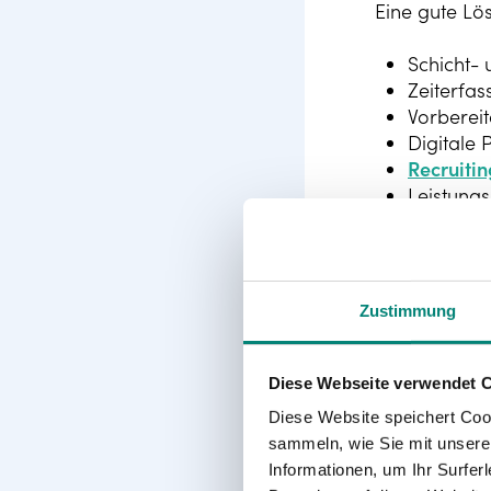
Eine gute Lö
Schicht-
Zeiterfa
Vorberei
Digitale
Recruitin
Leistung
Das Ziel: al
Zusammenarbe
Zustimmung
Mit einer m
Zeit und 
Diese Webseite verwendet 
Produktiv
Diese Website speichert Coo
Transpar
sammeln, wie Sie mit unserer
Sicherhei
Informationen, um Ihr Surfe