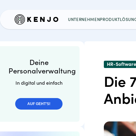
UNTERNEHMEN
PRODUKT
LÖSUN
Deine
HR-Softwar
Personalverwaltung
Die 
In digital und einfach
Anbi
AUF GEHT’S!