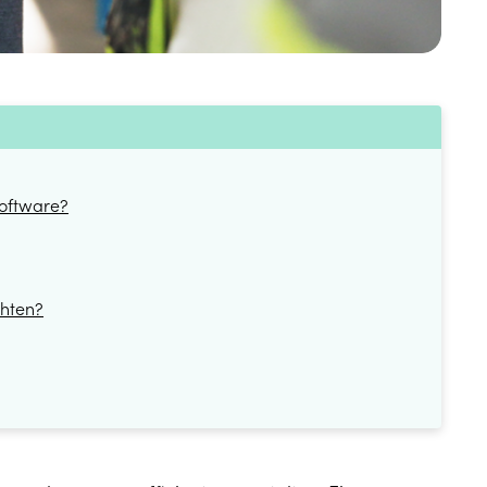
software?
chten?