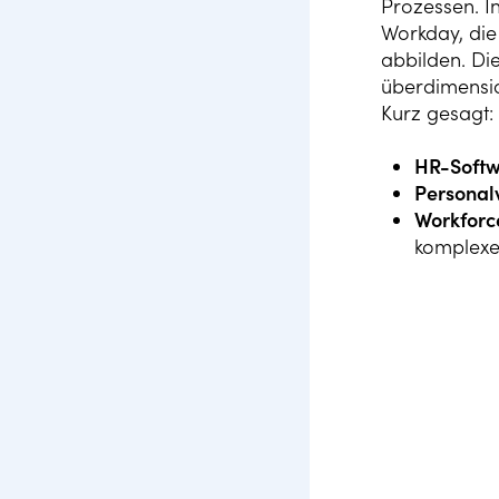
Prozessen. I
Workday, die
abbilden. Di
überdimensio
Kurz gesagt:
HR-Soft
Personal
Workforc
komplexe