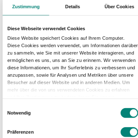
beherrscht, können Schichten sinnvoll geplant
Zustimmung
Details
Über Cookies
und Engpässe vermieden werden.
Gerade in Unternehmen mit hoher Fluktuation
Diese Webseite verwendet Cookies
oder vielen neuen Mitarbeitenden (z. B. aus dem
Diese Website speichert Cookies auf Ihrem Computer.
Ausland) ist Personalentwicklung vor allem eines:
Diese Cookies werden verwendet, um Informationen darüber
ein kontinuierlicher Prozess, um Qualität und
zu sammeln, wie Sie mit unserer Website interagieren, und
Sicherheit im Tagesgeschäft zu garantieren.
ermöglichen es uns, uns an Sie zu erinnern. Wir verwenden
diese Informationen, um Ihr Surferlebnis zu verbessern und
anzupassen, sowie für Analysen und Metriken über unsere
Besucher auf dieser Website und in anderen Medien. Um
mehr über die von uns verwendeten Cookies zu erfahren
und Ihre Zustimmung zu ändern, lesen Sie unsere
Datenschutzerklärung
.
Einwilligungsauswahl
Notwendig
Präferenzen