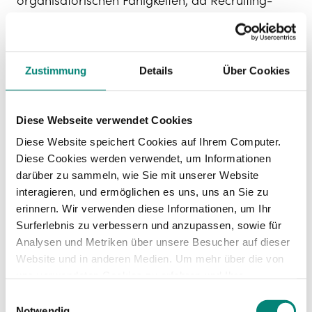
organisatorischen Fähigkeiten, da Recruiting-
Experten oft im ständigen Kontakt mit einer
Vielzahl an Bewerbern stehen und täglich zig E-
Mails beantworten müssen. Um diese Aufgabe
optimal zu bewältigen, kommt normalerweise
Zustimmung
Details
Über Cookies
ein
Recruiting- und
Bewerbermanagementsystem (Applicant
Tracking System, kurz: ATS)
zum Einsatz. Also
Diese Webseite verwendet Cookies
ein CRM, das darauf ausgelegt ist,
Diese Website speichert Cookies auf Ihrem Computer.
Kandidatinnen und Kandidaten in jeder Phase
Diese Cookies werden verwendet, um Informationen
des Bewerbungsprozesses im Blick zu behalten
darüber zu sammeln, wie Sie mit unserer Website
und Follow-ups zu erleichtern.
interagieren, und ermöglichen es uns, uns an Sie zu
erinnern. Wir verwenden diese Informationen, um Ihr
Surferlebnis zu verbessern und anzupassen, sowie für
Analysen und Metriken über unsere Besucher auf dieser
Website und in anderen Medien. Um mehr über die von
uns verwendeten Cookies zu erfahren und Ihre
Zustimmung zu ändern, lesen Sie unsere
Einwilligungsauswahl
Datenschutzerklärung
.
Notwendig