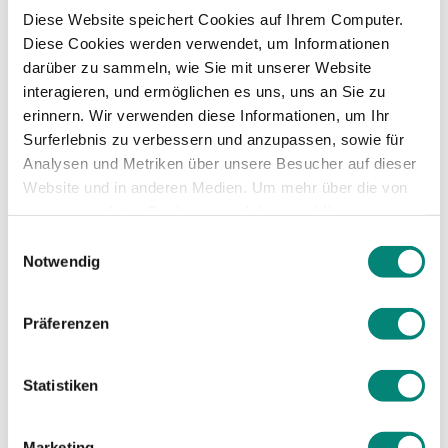
Immer mehr Experten konstatieren, dass
Diese Website speichert Cookies auf Ihrem Computer.
Mitarbeiterengagement einer der
Diese Cookies werden verwendet, um Informationen
entscheidenden Faktoren für den Erfolg eines
darüber zu sammeln, wie Sie mit unserer Website
Unternehmens ist. Human Capital Management
interagieren, und ermöglichen es uns, uns an Sie zu
Software gibt den Mitarbeitern Zugang zu ihrer
erinnern. Wir verwenden diese Informationen, um Ihr
Information und schafft einen direkten
Surferlebnis zu verbessern und anzupassen, sowie für
Kommunikationskanal mit der Personalabteilung.
Analysen und Metriken über unsere Besucher auf dieser
Website und in anderen Medien. Um mehr über die von
Inwiefern stärkt das das Engagement?
uns verwendeten Cookies zu erfahren und Ihre
Mitarbeitern Zugang zu ihren Informationen zu
Zustimmung zu ändern, lesen Sie unsere
geben schafft Transparenz. Und nach ersten
Einwilligungsauswahl
Datenschutzerklärung
.
Notwendig
positiven Erfahrungen mit dem Instrument wird
auch das Vertrauen der Mitarbeiter ins
Unternehmen gestärkt.
Präferenzen
Ges
chützte
Unternehmensinformation
Statistiken
en
Marketing