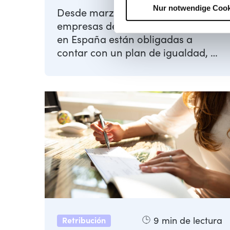
Nur notwendige Cook
Desde marzo de 2022, las
empresas de 50 empleados o más
en España están obligadas a
contar con un plan de igualdad, en
el que debe realizarse una
auditoría ...
9
min de lectura
Retribución