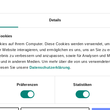
distintos países. Supone un ...
Details
Cookies
kies auf Ihrem Computer. Diese Cookies werden verwendet, um 
 Website interagieren, und ermöglichen es uns, uns an Sie zu e
rlebnis zu verbessern und anzupassen, sowie für Analysen und M
 und in anderen Medien. Um mehr über die von uns verwendeten
lesen Sie unsere
Datenschutzerklärung
.
14
min de lectura
Retribución
Präferenzen
Statistiken
Documento de liquidación y
finiquito: ¿qué es y cómo se
calcula?