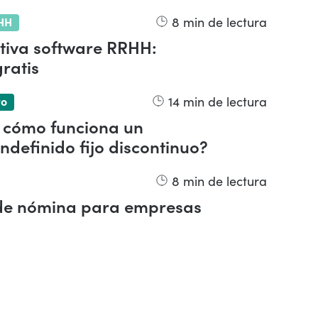
8
min de lectura
HH
iva software RRHH:
gratis
14
min de lectura
to
y cómo funciona un
indefinido fijo discontinuo?
8
min de lectura
 de nómina para empresas