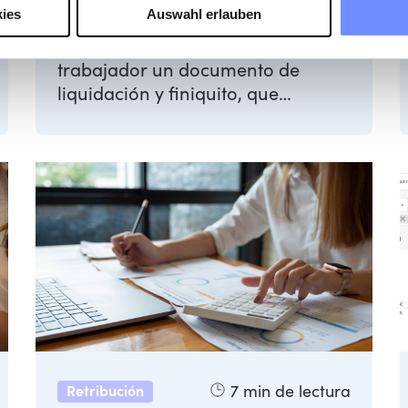
ies
Auswahl erlauben
Al final de una relación laboral, la
empresa debe entregar al
trabajador un documento de
liquidación y finiquito, que
acredita que no hay ninguna
deuda ...
7
min de lectura
Retribución