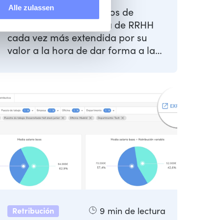
Alle zulassen
La valoración de puestos de
trabajo es una práctica de RRHH
cada vez más extendida por su
valor a la hora de dar forma a la
estructura de la organización ...
9
min de lectura
Retribución