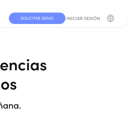
|
INICIAR SESIÓN
SOLICITAR DEMO
dencias
os
ñana.