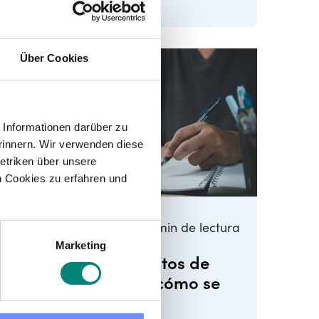
en una época del año en la que,
por lo ...
Über Cookies
Informationen darüber zu
rinnern. Wir verwenden diese
etriken über unsere
 Cookies zu erfahren und
9
min de lectura
Retribución
Marketing
Valoración de puestos de
trabajo: ¿qué es y cómo se
hace?