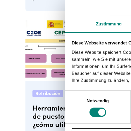
contar con herramientas eficientes
y prácticas ...
Zustimmung
Diese Webseite verwendet 
Diese Website speichert Coo
sammeln, wie Sie mit unserer
Informationen, um Ihr Surfe
Besucher auf dieser Website
Ihre Zustimmung zu ändern, 
11
min de lectura
Retribución
Einwilligungsauswahl
Notwendig
Herramienta de valoración
de puestos de trabajo:
¿cómo utilizarla?