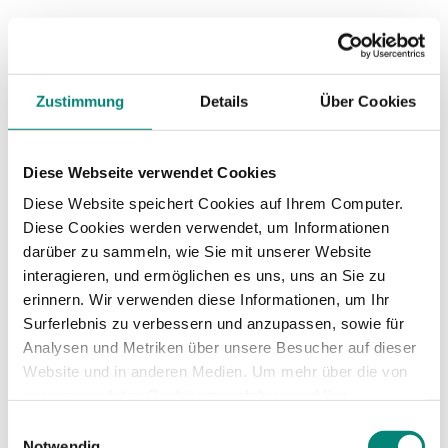
Así, un SIRH es más que una colección de
programas que sirven a los Recursos Humanos.
Es una herramienta configurable y flexible, para
Zustimmung
Details
Über Cookies
responder a las necesidades concretas de cada
departamento.
Seguridad y protección de
Diese Webseite verwendet Cookies
datos
Diese Website speichert Cookies auf Ihrem Computer.
Diese Cookies werden verwendet, um Informationen
Dado el volumen de información con el que
darüber zu sammeln, wie Sie mit unserer Website
trabaja el departamento de RRHH y al tratarse,
interagieren, und ermöglichen es uns, uns an Sie zu
en su mayoría, de datos personales es
erinnern. Wir verwenden diese Informationen, um Ihr
importante encontrar
una solución que garantice
Surferlebnis zu verbessern und anzupassen, sowie für
su seguridad
y que se cumplan con todas las
Analysen und Metriken über unsere Besucher auf dieser
normas de protección de datos vigentes.
Website und in anderen Medien. Um mehr über die von
uns verwendeten Cookies zu erfahren und Ihre
El sistema, además, suele ir actualizándose a
Zustimmung zu ändern, lesen Sie unsere
Einwilligungsauswahl
medida que van surgiendo nuevas soluciones de
Datenschutzerklärung
.
Notwendig