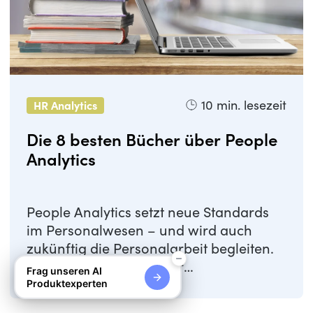
10
min. lesezeit
HR Analytics
Die 8 besten Bücher über People
Analytics
People Analytics setzt neue Standards
im Personalwesen – und wird auch
zukünftig die Personalarbeit begleiten.
Umso wichtiger ist es für
Frag unseren AI
Personaler*innen ...
Produktexperten