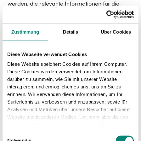
werden, die relevante Informationen für die
Analyse und zur Beantwortung der Fragestellung
liefern.
Zustimmung
Details
Über Cookies
4. Statistische Verfahren:
Die Berechnung der
gewünschten
Metriken
erfolgt mithilfe
statistischer Formeln.
Diese Webseite verwendet Cookies
5. Automatisierung:
Der letzte Schritt umfasst
Diese Website speichert Cookies auf Ihrem Computer.
die Automatisierung des gesamten Prozesses,
Diese Cookies werden verwendet, um Informationen
von der Datenerhebung bis zur Berechnung der
darüber zu sammeln, wie Sie mit unserer Website
Kennzahlen.
interagieren, und ermöglichen es uns, uns an Sie zu
erinnern. Wir verwenden diese Informationen, um Ihr
Surferlebnis zu verbessern und anzupassen, sowie für
Wichtige KPIs für
Analysen und Metriken über unsere Besucher auf dieser
Website und in anderen Medien. Um mehr über die von
uns verwendeten Cookies zu erfahren und Ihre
HR-Analytics
Zustimmung zu ändern, lesen Sie unsere
Einwilligungsauswahl
Datenschutzerklärung
.
Notwendig