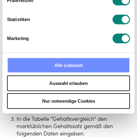
Präferenzen
hinzufügen oder bearbeiten.
Land: Länder hinzufügen, mit denen
Mitarbeiterverträge verknüpft sind.
Statistiken
Stadt: Städte hinzufügen oder bearbeiten, mit
den Mitarbeiterverträge verknüpft sind.
Performance Rating: 1 (schlechte Leistung), 2
Marketing
(durchschnittliche Leistung) und 3 (hohe
Leistung).
Alle zulassen
Auswahl erlauben
Nur notwendige Cookies
In die Tabelle "Gehaltsvergleich" den
marktüblichen Gehaltssatz gemäß den
folgenden Daten eingeben: