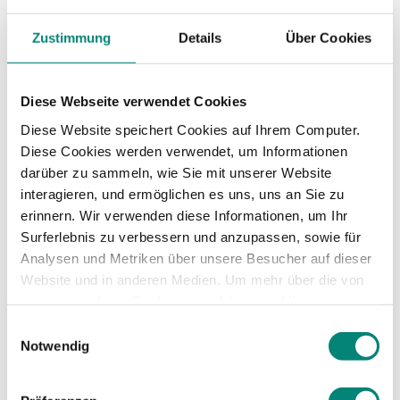
alle gewünschten Änderungen
Zustimmung
Details
Über Cookies
vorgenommen werden.
Geschlecht: Angaben zum Geschlecht der
Mitarbeiter.
Diese Webseite verwendet Cookies
Gehaltsstufe: Für jede Position eine
Gehaltsstufe angeben. Auf diese Weise
Diese Website speichert Cookies auf Ihrem Computer.
lassen sich über den Reiter "Grafiken" die
Diese Cookies werden verwendet, um Informationen
Prozentsätze der Gehaltsabrechnung für
darüber zu sammeln, wie Sie mit unserer Website
jede Gehaltsstufe analysieren. Beispiel:
interagieren, und ermöglichen es uns, uns an Sie zu
Besoldungsgruppe A: C-Level.
erinnern. Wir verwenden diese Informationen, um Ihr
Besoldungsgruppe B: Leiter/in
Surferlebnis zu verbessern und anzupassen, sowie für
Besoldungsgruppe C: Manager
Analysen und Metriken über unsere Besucher auf dieser
Besoldungsgruppe D: Mitarbeiter/in
Website und in anderen Medien. Um mehr über die von
Besoldungsgruppe E: Praktikant/Lehrling
uns verwendeten Cookies zu erfahren und Ihre
Zustimmung zu ändern, lesen Sie unsere
Einwilligungsauswahl
Abteilung: Abteilungen im Unternehmen
Datenschutzerklärung
.
Notwendig
hinzufügen und bearbeiten.
Position:
Position im Unternehmen