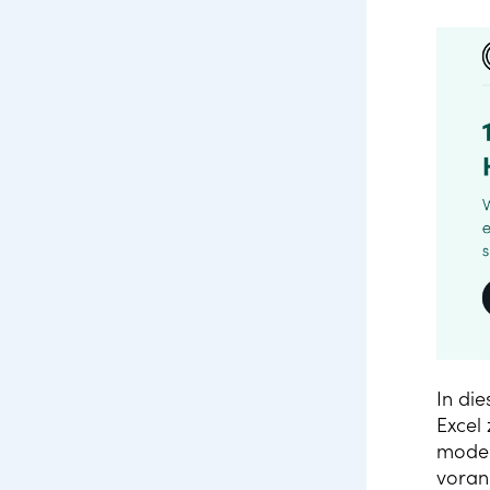
In di
Excel
moder
voran