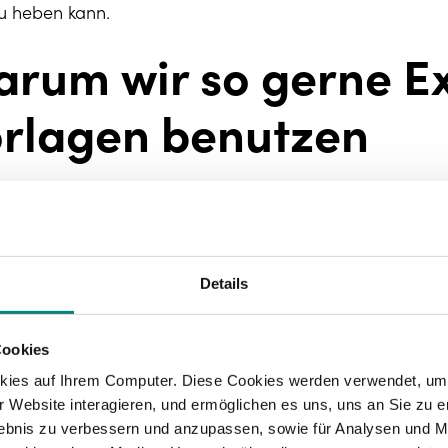
u heben kann.
rum wir so gerne E
rlagen benutzen
bt mehrere Gründe, warum Menschen gerne Excel- un
itersparnis
: Vorlagen sind vorgefertigte Dokumente oder
rmatierung haben. Dies spart Zeit, da Sie nicht jedes
Details
e können einfach die Vorlage anpassen und Ihre Daten
nsistenz
: Vorlagen helfen, Konsistenz in Dokumenten o
mer wieder die gleiche Vorlage verwenden, sehen Ihre
Cookies
s und enthalten weniger Formatierungsfehler.
kies auf Ihrem Computer. Diese Cookies werden verwendet, um 
fizienz
: Excel- und Word-Vorlagen sind oft speziell a
 Website interagieren, und ermöglichen es uns, uns an Sie zu e
geschnitten. Dies erhöht die Effizienz, da Sie nicht jed
rlebnis zu verbessern und anzupassen, sowie für Analysen und M
kument oder eine Tabelle erstellen sollen.