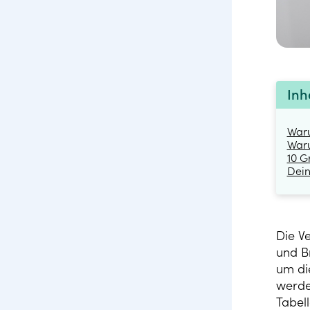
Inh
Waru
Waru
10 G
Dei
Die V
und Br
um die
werde
Tabel