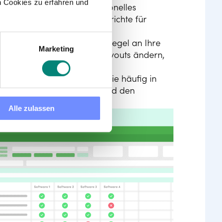
 Cookies zu erfahren und
taltet, dass sie ein professionelles
wenn Sie Dokumente oder Berichte für
 bieten, können sie in der Regel an Ihre
Marketing
arben, Schriftarten und Layouts ändern,
Word-Vorlagen vertraut, da sie häufig in
 erleichtert die Nutzung und den
Alle zulassen