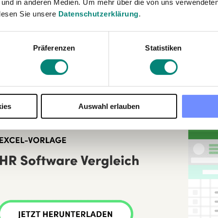
 und in anderen Medien. Um mehr über die von uns verwendeten
ofessionelles Erscheinungsbild
: Vorlagen sind oft so ges
lesen Sie unsere
Datenschutzerklärung
.
scheinungsbild vermitteln. Dies ist besonders wichtig, 
schäftliche Zwecke erstellen.
passungsfähigkeit
: Obwohl Vorlagen eine Grundstruktur
Präferenzen
Statistiken
eziellen Anforderungen angepasst werden. Sie können F
 sie Ihren Präferenzen anzupassen.
rtrautheit
: Viele Menschen sind bereits mit Excel- und 
ternehmen und Organisationen verwendet werden. Dies
stausch von Dokumenten.
ies
Auswahl erlauben