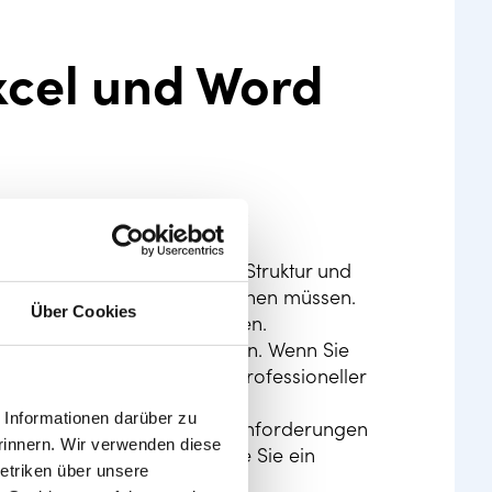
xcel und Word
d Word-Vorlagen verwenden:
 Tabellen, die bereits eine Struktur und
 Mal von Grund auf neu beginnen müssen.
Über Cookies
 oder Informationen eingeben.
der Tabellen zu gewährleisten. Wenn Sie
 Dokumente oder Berichte professioneller
Informationen darüber zu
uf bestimmte Aufgaben oder Anforderungen
rinnern. Wir verwenden diese
es Mal überlegen müssen, wie Sie ein
etriken über unsere