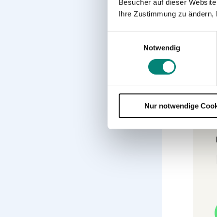
Besucher auf dieser Website
Pr
Ihre Zustimmung zu ändern, 
Er
ge
Einwilligungsauswahl
An
Notwendig
sp
um
Ve
Un
Au
Nur notwendige Cook