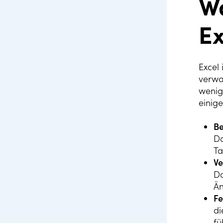
Wa
Ex
Excel 
verwa
wenig
einig
Be
Da
Ta
Ve
Do
Än
Fe
di
fü