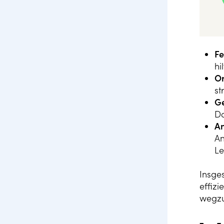
Fe
hi
Or
st
G
Do
A
An
Le
Insge
effizi
wegzu