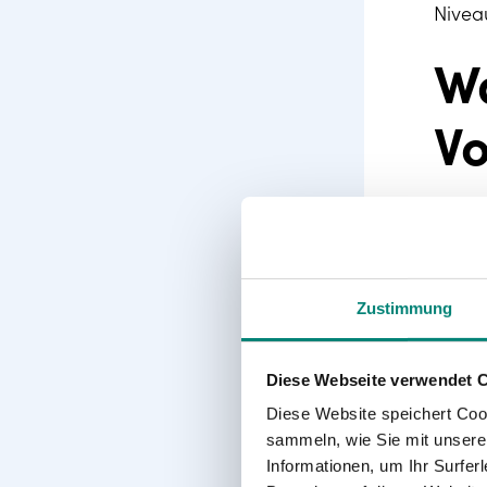
Nivea
Wa
Vo
Es gi
Ze
Fo
Zustimmung
Si
Ko
im
Diese Webseite verwendet 
au
Diese Website speichert Coo
Ef
sammeln, wie Sie mit unserer
zu
Informationen, um Ihr Surfe
Do