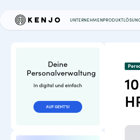
UNTERNEHMEN
PRODUKT
LÖSUN
Deine
Pers
Personalverwaltung
10
In digital und einfach
HR
AUF GEHT’S!