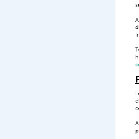
s
A
d
t
T
h
c
L
d
c
A
p