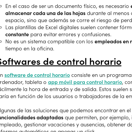
En el caso de ser un documento físico, es necesario
almacenar cada una de las hojas
durante al menos c
espacio, sino que además se corre el riesgo de perde
Las plantillas de Excel digitales suelen contener fór
constante
para evitar errores y confusiones.
No es un sistema compatible con los
empleados en 
tiempo en la oficina.
Softwares de control horario
Un
software de control horario
consiste en un programa 
rdenador, tableta o
app móvil para control horario
, co
ácilmente la hora de entrada y de salida. Estos suelen
aría en función de los usuarios o trabajadores de la e
lgunas de las soluciones que podemos encontrar en 
uncionalidades adaptadas
que permiten, por ejemplo, i
mpleado, gestionar vacaciones y ausencias, obtener da
nformes automáticos en apenas un click.