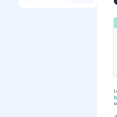
L
h
s
¿