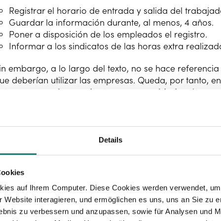
Registrar el horario de entrada y salida del trabajad
Guardar la información durante, al menos, 4 años.
Poner a disposición de los empleados el registro.
Informar a los sindicatos de las horas extra realizad
in embargo, a lo largo del texto, no se hace referenci
ue deberían utilizar las empresas. Queda, por tanto,
istema que mejor se adapte a sus necesidades
siempre 
orma, realizar el
control horario de los trabajadores
.
ay que tener en cuenta, eso sí, que
la ley de control ho
egistro de jornada, así como el dispositivo utilizado par
Details
epresentantes legales
de los trabajadores (siempre y cu
Cookies
kies auf Ihrem Computer. Diese Cookies werden verwendet, um 
 Website interagieren, und ermöglichen es uns, uns an Sie zu e
rlebnis zu verbessern und anzupassen, sowie für Analysen und M