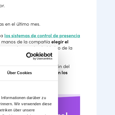
or.
as en el último mes.
a a
los sistemas de control de presencia
 en manos de la compañía
elegir el
y cuando cumpla el objetivo de la
rario
especifica que la fijación del
a ello,
deberá acordarse con los
Über Cookies
ando exista esta figura).
Informationen darüber zu
rinnern. Wir verwenden diese
etriken über unsere