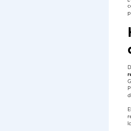
c
p
D
r
G
P
d
E
r
l