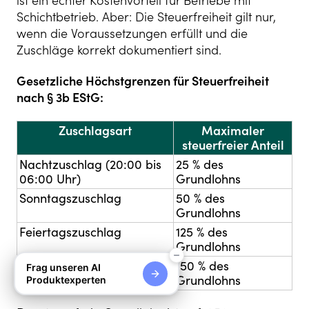
ist ein echter Kostenvorteil für Betriebe mit
Schichtbetrieb. Aber: Die Steuerfreiheit gilt nur,
wenn die Voraussetzungen erfüllt und die
Zuschläge korrekt dokumentiert sind.
Gesetzliche Höchstgrenzen für Steuerfreiheit
nach § 3b EStG:
Zuschlagsart
Maximaler
steuerfreier Anteil
Nachtzuschlag (20:00 bis
25 % des
06:00 Uhr)
Grundlohns
Sonntagszuschlag
50 % des
Grundlohns
Feiertagszuschlag
125 % des
Grundlohns
Nacht am Feiertag (0:00
150 % des
Frag unseren AI
bis 04:00 Uhr)
Grundlohns
Produktexperten