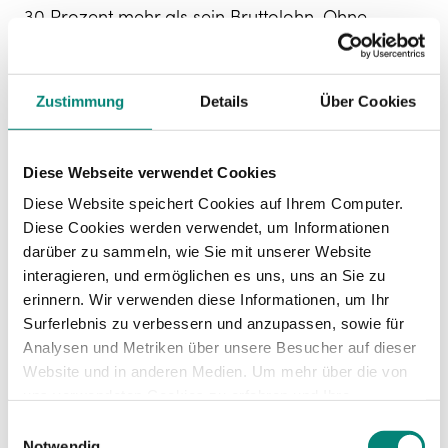
30 Prozent mehr als sein Bruttolohn. Ohne
Recruiting- oder Einarbeitungskosten, ohne
eventuelle Sonderzahlungen.
Zustimmung
Details
Über Cookies
Jede Zahl in dieser Tabelle muss stimmen, bevor
sie an Deinen Steuerberater oder zu DATEV geht.
Beim Nachtzuschlag gilt die Steuerfreiheit zum
Diese Webseite verwendet Cookies
Beispiel nur, wenn der Zuschlag korrekt
dokumentiert ist und die gesetzlichen
Diese Website speichert Cookies auf Ihrem Computer.
Voraussetzungen erfüllt sind. Fehler hier kosten
Diese Cookies werden verwendet, um Informationen
bei einer Betriebsprüfung.
darüber zu sammeln, wie Sie mit unserer Website
interagieren, und ermöglichen es uns, uns an Sie zu
Was das Beispiel zeigt:
Für einen einzelnen
erinnern. Wir verwenden diese Informationen, um Ihr
Fahrer auf Mindestlohn liegen Deine
Surferlebnis zu verbessern und anzupassen, sowie für
tatsächlichen monatlichen Kosten bei rund
Analysen und Metriken über unsere Besucher auf dieser
€3.124. Bei zehn solcher Fahrer im Team: über
Website und in anderen Medien. Um mehr über die von
€31.000 pro Monat. Die Lücke zwischen "was im
uns verwendeten Cookies zu erfahren und Ihre
Vertrag steht" und "was der Mitarbeiter wirklich
Zustimmung zu ändern, lesen Sie unsere
Einwilligungsauswahl
kostet" ist erheblich. Und sie ist vollständig
Datenschutzerklärung
.
Notwendig