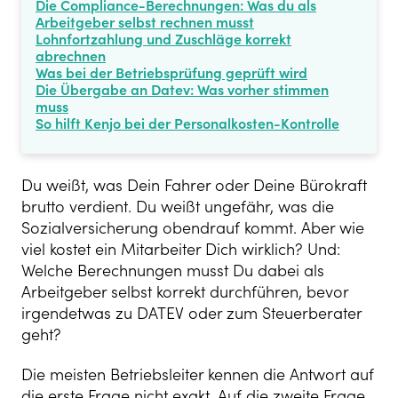
Die Compliance-Berechnungen: Was du als
Arbeitgeber selbst rechnen musst
Lohnfortzahlung und Zuschläge korrekt
abrechnen
Was bei der Betriebsprüfung geprüft wird
Die Übergabe an Datev: Was vorher stimmen
muss
So hilft Kenjo bei der Personalkosten-Kontrolle
Du weißt, was Dein Fahrer oder Deine Bürokraft
brutto verdient. Du weißt ungefähr, was die
Sozialversicherung obendrauf kommt. Aber wie
viel kostet ein Mitarbeiter Dich wirklich? Und:
Welche Berechnungen musst Du dabei als
Arbeitgeber selbst korrekt durchführen, bevor
irgendetwas zu DATEV oder zum Steuerberater
geht?
Die meisten Betriebsleiter kennen die Antwort auf
die erste Frage nicht exakt. Auf die zweite Frage