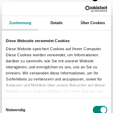
Es ist bekannt, dass die Verpflichtung zur
Zustimmung
Details
Über Cookies
Lohnfortzahlung manche Betriebe in arge
wirtschaftliche Bedrängnis bringen kann. Aus
diesem Grunde sieht der Gesetzgeber eine Art
Diese Webseite verwendet Cookies
„Versicherung“ vor, die alle Kleinbetriebe mit
weniger als 30 Mitarbeitern über die „Umlage
Diese Website speichert Cookies auf Ihrem Computer.
U1“ abschließen müssen.
Diese Cookies werden verwendet, um Informationen
darüber zu sammeln, wie Sie mit unserer Website
Dies regelt das
Aufwendungsausgleichsgesetz
interagieren, und ermöglichen es uns, uns an Sie zu
(AAG)
. Beispielhaft sind dazu bis zu 4 % des
erinnern. Wir verwenden diese Informationen, um Ihr
Bruttoarbeitslohns eines Mitarbeiters an die
Surferlebnis zu verbessern und anzupassen, sowie für
jeweilige gesetzliche Krankenkasse abzuführen.
Analysen und Metriken über unsere Besucher auf dieser
Im Leistungsfall übernimmt diese dann bis zu 80
Website und in anderen Medien. Um mehr über die von
% des Lohnfortzahlungsanspruchs. Je nach
uns verwendeten Cookies zu erfahren und Ihre
Kostenträger sind die Tarife unterschiedlich, Du
Zustimmung zu ändern, lesen Sie unsere
Einwilligungsauswahl
als Arbeitgeber hast dabei einen
Datenschutzerklärung
.
Notwendig