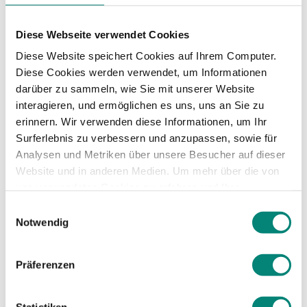
also Produkte und Dienstleistungen an.
Diese Webseite verwendet Cookies
Dazu gehören unter anderem
Diese Website speichert Cookies auf Ihrem Computer.
Diese Cookies werden verwendet, um Informationen
Urlaub,
darüber zu sammeln, wie Sie mit unserer Website
Gleitzeitmodelle oder flexible Arbeitszeiten,
interagieren, und ermöglichen es uns, uns an Sie zu
Aus- und Weiterbildungen,
erinnern. Wir verwenden diese Informationen, um Ihr
Firmenwagen oder Tankgutscheine,
Surferlebnis zu verbessern und anzupassen, sowie für
private Krankenversicherung,
Analysen und Metriken über unsere Besucher auf dieser
Essensgutscheine,
Website und in anderen Medien. Um mehr über die von
Kinderbetreuung,
uns verwendeten Cookies zu erfahren und Ihre
betriebliche Altersvorsorge sowie
Zustimmung zu ändern, lesen Sie unsere
Jobtickets für öffentliche Verkehrsmittel.
Einwilligungsauswahl
Datenschutzerklärung
.
Notwendig
Mitunter schätzen Mitarbeiter solche
Sachleistungen mehr als ihr eigentliches Gehalt.
Präferenzen
In Deutschland darf diese Art der Vergütung
allerdings nicht die einzige Form der Vergütung
sein. Sie ist nur in Kombination mit einem Fest-
Statistiken