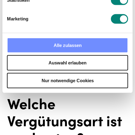
oder variablen Gehalt zulässig. Arbeitgeber
müssen also ihren Arbeitnehmern mindestens
Marketing
den gesetzlichen Mindestlohn zahlen.
Alle zulassen
Auswahl erlauben
Nur notwendige Cookies
Welche
Vergütungsart ist