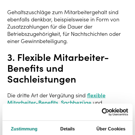
Gehaltszuschläge zum Mitarbeitergehalt sind
ebenfalls denkbar, beispielsweise in Form von
Zusatzzahlungen für die Dauer der
Betriebszugehörigkeit, für Nachtschichten oder
einer Gewinnbeteiligung.
3. Flexible Mitarbeiter-
Benefits und
Sachleistungen
Die dritte Art der Vergütung sind
flexible
Mitarbeiter-Benefits
,
Sachbezüge
und
Sachleistungen
. Der Unterschied zu Festgehalt
und variabler Vergütung besteht darin, dass es
sich hier um nicht-monetäre Vergütungen
Zustimmung
Details
Über Cookies
handelt. Unternehmen bieten ihren Mitarbeitern