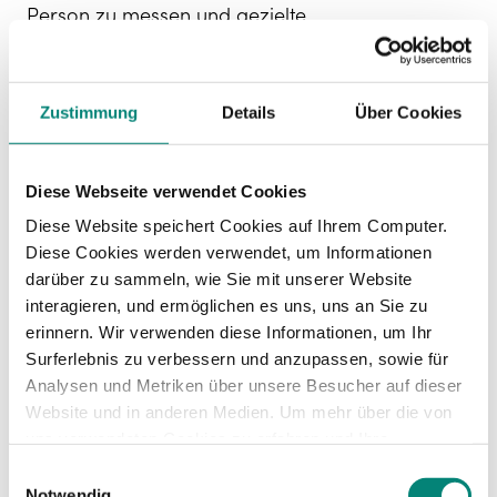
Person zu messen und gezielte
Entwicklungsmaßnahmen zu empfehlen, um
diese Fähigkeit zu stärken.
Fachkompetenz
Zustimmung
Details
Über Cookies
Die Fachkompetenz bezieht sich auf das Wissen,
Diese Webseite verwendet Cookies
die Fähigkeiten und Erfahrungen, die eine Person
in einem bestimmten Bereich hat. Eine
Diese Website speichert Cookies auf Ihrem Computer.
Potenzialanalyse kann dazu beitragen, das
Diese Cookies werden verwendet, um Informationen
Niveau der Fachkompetenz einer Person oder
darüber zu sammeln, wie Sie mit unserer Website
eines Teams zu bewerten und Bereiche zu
interagieren, und ermöglichen es uns, uns an Sie zu
identifizieren, in denen Verbesserungen möglich
erinnern. Wir verwenden diese Informationen, um Ihr
sind. Eine solche Analyse kann dazu beitragen,
Surferlebnis zu verbessern und anzupassen, sowie für
die
Effektivität und Effizienz in einem
Analysen und Metriken über unsere Besucher auf dieser
Unternehmen zu steigern
, indem sie sicherstellt,
Website und in anderen Medien. Um mehr über die von
dass das Personal über das erforderliche
uns verwendeten Cookies zu erfahren und Ihre
Fachwissen verfügt, um die Anforderungen der
Zustimmung zu ändern, lesen Sie unsere
Einwilligungsauswahl
Arbeit zu erfüllen.
Datenschutzerklärung
.
Notwendig