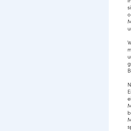
i
s
o
M
u
W
m
u
g
B
N
E
e
M
b
M
s