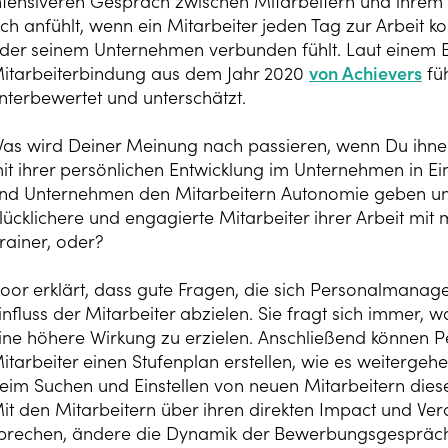
ntensiveren Gespräch zwischen Mitarbeitern und ihrem 
ich anfühlt, wenn ein Mitarbeiter jeden Tag zur Arbeit k
der seinem Unternehmen verbunden fühlt. Laut einem 
itarbeiterbindung aus dem Jahr 2020
von Achievers
füh
nterbewertet und unterschätzt.
as wird Deiner Meinung nach passieren, wenn Du ihnen 
it ihrer persönlichen Entwicklung im Unternehmen in E
nd Unternehmen den Mitarbeitern Autonomie geben un
lücklichere und engagierte Mitarbeiter ihrer Arbeit mit 
rainer, oder?
oor erklärt, dass gute Fragen, die sich Personalmanager
influss der Mitarbeiter abzielen. Sie fragt sich immer,
ine höhere Wirkung zu erzielen. Anschließend können
itarbeiter einen Stufenplan erstellen, wie es weitergehen 
eim Suchen und Einstellen von neuen Mitarbeitern dies
it den Mitarbeitern über ihren direkten Impact und V
prechen, ändere die Dynamik der Bewerbungsgespräch