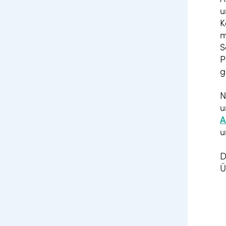
u
K
m
S
P
g
N
u
A
u
D
Ü