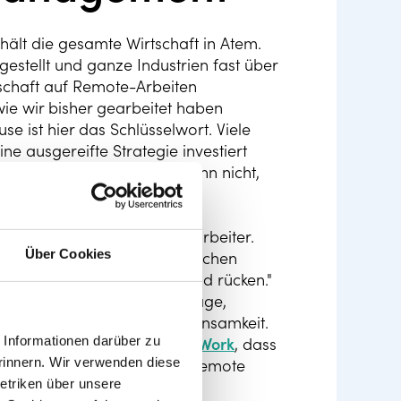
hält die gesamte Wirtschaft in Atem.
estellt und ganze Industrien fast über
chaft auf Remote-Arbeiten
wie wir bisher gearbeitet haben
se ist hier das Schlüsselwort. Viele
ne ausgereifte Strategie investiert
t zu gewährleisten. Und wenn nicht,
ychische Gesundheit der Mitarbeiter.
Über Cookies
 Stresses “Themen zur psychischen
l stärker in den Vordergrund rücken."
use arbeiten, nicht in der Lage,
ämpfen mit dem Gefühl der Einsamkeit.
Informationen darüber zu
er über den
State of Remote Work
, dass
rinnern. Wir verwenden diese
 können, und ganze 19% der Remote
etriken über unsere