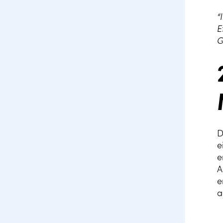
“
E
G
D
e
e
A
e
a