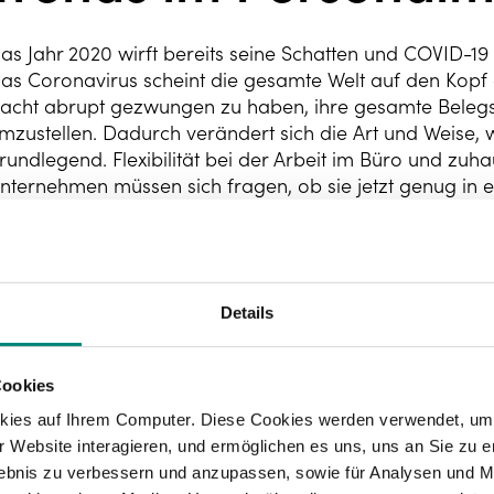
as Jahr 2020 wirft bereits seine Schatten und COVID-19 
as Coronavirus scheint die gesamte Welt auf den Kopf g
acht abrupt gezwungen zu haben, ihre gesamte Belegs
mzustellen. Dadurch verändert sich die Art und Weise, 
rundlegend. Flexibilität bei der Arbeit im Büro und zuhau
nternehmen müssen sich fragen, ob sie jetzt genug in ei
aben, um einen reibungslosen Ablauf der mobilen Arbei
ollten sie sich besser beeilen.
ine weitere
wichtige Erkenntnis im Jahr 2020
ist die ps
Details
oor weist darauf hin, dass in Zeiten gesellschaftlichen
esundheit sowie die Verantwortung des Arbeitgebers vie
um Beispiel sind viele Arbeitnehmer, die mobil und zuha
Cookies
rbeitszeit und Freizeit voneinander zu trennen. Viele k
kies auf Ihrem Computer. Diese Cookies werden verwendet, um 
ereits im vergangenen Jahr zeigte ein Bericht von Buff
 Website interagieren, und ermöglichen es uns, uns an Sie zu e
2% der Arbeitnehmer nach der Arbeit nicht abschalten
rlebnis zu verbessern und anzupassen, sowie für Analysen und M
orker sich einsam fühlen würden.