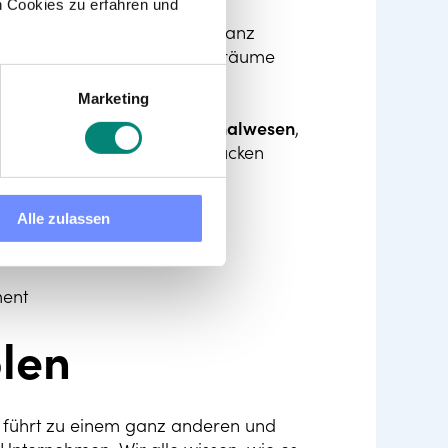
 Cookies zu erfahren und
t
handeln und reagieren. Ganz
en an neue Arbeitsstile und -räume
Marketing
-Tipps und Trends im Personalwesen
,
klung stärker in den Fokus rücken
Alle zulassen
-Bereichen
ment
olen
n führt zu einem ganz anderen und