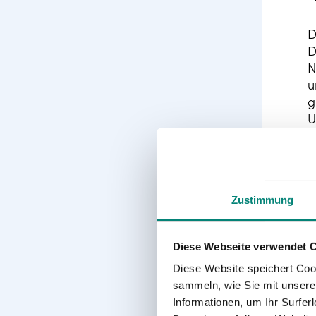
D
D
N
u
g
U
h
s
E
Zustimmung
N
G
Z
Diese Webseite verwendet 
A
Diese Website speichert Coo
B
sammeln, wie Sie mit unserer
2
Informationen, um Ihr Surfe
W