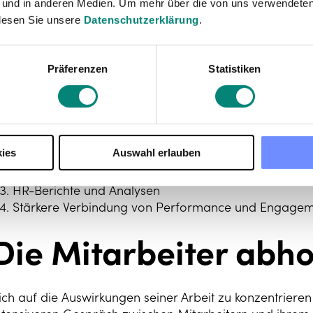
 und in anderen Medien. Um mehr über die von uns verwendeten
lesen Sie unsere
Datenschutzerklärung
.
ngesichts dieser Zahlen muss das
Personalmanagemen
esonders in der jetzigen Zeit, in der sich ganze Branch
npassen.
Präferenzen
Statistiken
n unserem Interview erläutert Noor die 4 wichtigsten
HR
ie in den nächsten Jahren innerhalb der Personalentwic
erden:
ies
Auswahl erlauben
Fokus auf den organisatorischen Impact in allen HR
Erfahrung und Engagement der Mitarbeiter
HR-Berichte und Analysen
Stärkere Verbindung von Performance und Engage
Die Mitarbeiter abh
ich auf die Auswirkungen seiner Arbeit zu konzentriere