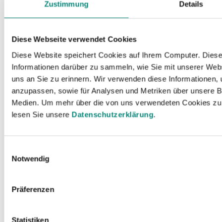
Zustimmung
Details
Diese Webseite verwendet Cookies
Diese Website speichert Cookies auf Ihrem Computer. Dies
Informationen darüber zu sammeln, wie Sie mit unserer Webs
uns an Sie zu erinnern. Wir verwenden diese Informationen, 
anzupassen, sowie für Analysen und Metriken über unsere B
Medien. Um mehr über die von uns verwendeten Cookies zu 
lesen Sie unsere
Datenschutzerklärung
.
15
min de lectura
Einwilligungsauswahl
Control horario
Notwendig
Las 7 mejores apps de control
horario
Präferenzen
Statistiken