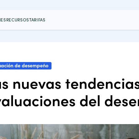
NES
RECURSOS
TARIFAS
uación de desempeño
s nuevas tendencias
valuaciones del des