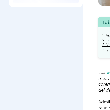
Tab
1. A
2. L
3. V
4. ¿
Las
e
motiv
contr
del d
Admit
reuni