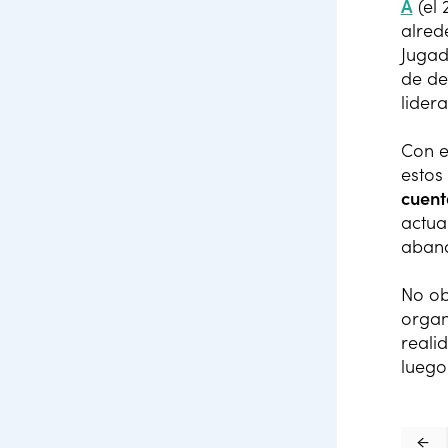
A
(el 
alred
Jugad
de de
lider
Con e
estos
cuent
actua
aban
No ob
organ
reali
luego