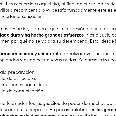
en. Les recuerda a aquel día, al final de curso, antes d
illosa recompensa o -y desafortunadamente este es e
ncertante sensación.
os recordar, siempre, que la impresión de un emplea
jado duro y ha hecho grandes esfuerzos
. Y ésto suele 
nten por qué no se valora su desempeño. Esto, desde 
orma anticuada y unilateral
de realizar evaluaciones d
mpleados y establecer nuevas metas. Se caracteriza po
ala preparación.
lta de estructura.
strucciones poco claras.
lta de comunicación.
esto le añades los jueguecitos de poder de muchos de l
staurará en tu empresa. En pocas palabras,
ni los gere
valuaciones de desempeño
y generalmente las ven com