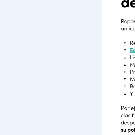
d
Repa
antic
R
Es
Li
Mé
Pr
M
B
Y
Por e
clasif
despe
su po