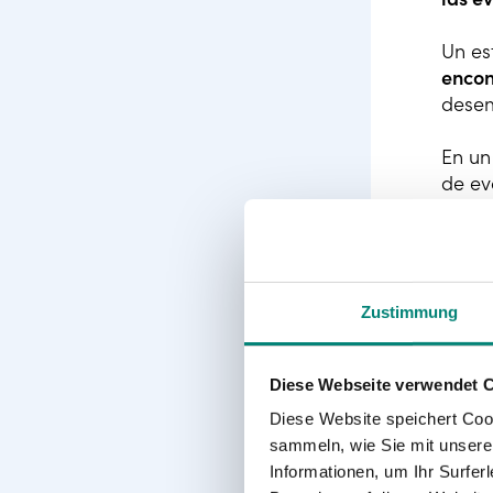
Un es
encon
desem
En un
de ev
las n
Esto 
anual
comer
Zustimmung
Nos s
Diese Webseite verwendet 
deseq
mayor
Diese Website speichert Coo
rendi
sammeln, wie Sie mit unserer
Informationen, um Ihr Surfe