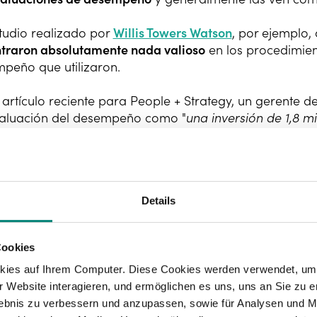
tudio realizado por
Willis Towers Watson
, por ejemplo,
traron absolutamente nada valioso
en los procedimien
peño que utilizaron.
 artículo reciente para People + Strategy, un gerente d
aluación del desempeño como "
una inversión de 1,8 m
ecesidades de nuestro negocio
".
muestra que el proceso de evaluación actual de los em
 del desempeño,
no ofrece resultados a largo plazo
y n
ciales de las empresas modernas.
Details
orprendimos especialmente cuando leímos los estudio
Cookies
uilibrio que habíamos sospechado durante mucho tiem
 puntuación en una evaluación de desempeño clásica
kies auf Ihrem Computer. Diese Cookies werden verwendet, um 
miento de la compañía
, pese a que ellos u otros consi
 Website interagieren, und ermöglichen es uns, uns an Sie zu e
rlebnis zu verbessern und anzupassen, sowie für Analysen und M