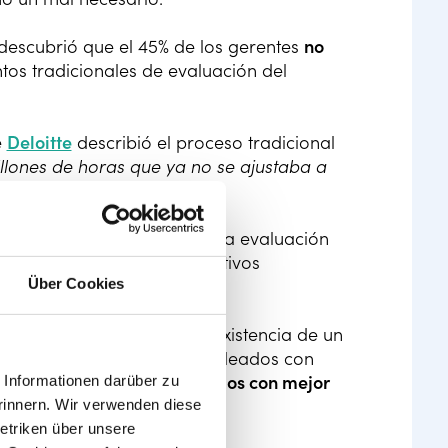
 descubrió que el 45% de los gerentes
no
tos tradicionales de evaluación del
e
Deloitte
describió el proceso tradicional
illones de horas que ya no se ajustaba a
pleados, que consiste en una evaluación
o está en línea con los objetivos
Über Cookies
s de
CEB
, demostrando la existencia de un
po: dos tercios de los empleados con
 resultan
no ser los empleados con mejor
Informationen darüber zu
deren que lo son.
rinnern. Wir verwenden diese
etriken über unsere