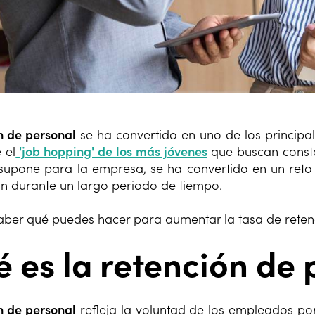
n de personal
se ha convertido en uno de los principa
 el
'job hopping' de los más jóvenes
que buscan const
 supone para la empresa, se ha convertido en un re
n durante un largo periodo de tiempo.
saber qué puedes hacer para aumentar la tasa de retenc
 es la retención de 
n de personal
refleja la voluntad de los empleados po