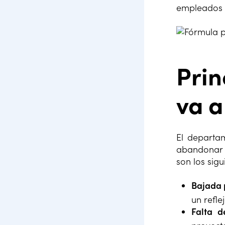
empleados q
Prin
va a
El departa
abandonar 
son los sigu
Bajada 
un refle
Falta d