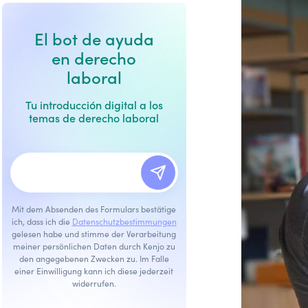
El bot de ayuda
en derecho
laboral
Tu introducción digital a los
temas de derecho laboral
Mit dem Absenden des Formulars bestätige
ich, dass ich die
Datenschutzbestimmungen
gelesen habe und stimme der Verarbeitung
meiner persönlichen Daten durch Kenjo zu
den angegebenen Zwecken zu. Im Falle
einer Einwilligung kann ich diese jederzeit
widerrufen.