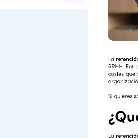
La
retenció
RRHH. Entre
costes que
organizació
Si quieres 
¿Qué
La
retenció