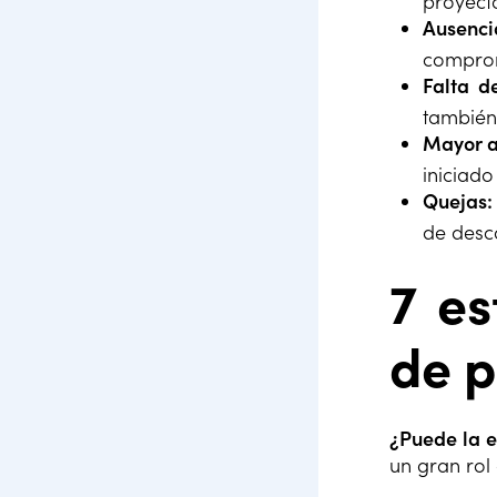
proyecto
Ausenci
compro
Falta d
también
Mayor a
iniciad
Quejas:
de desc
7 es
de p
¿Puede la e
un gran rol