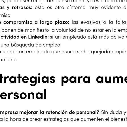
s, puede ser reflejo de que su mente ya esté fuera de
as y retrasos:
este es otro síntoma muy evidente d
miso.
e compromiso a largo plazo:
las evasivas o la falt
 ponen de manifiesto la voluntad de no estar en la em
ctividad en LinkedIn:
si un empleado está más activo 
o una búsqueda de empleo.
cuando un empleado que nunca se ha quejado empieza
ontento.
trategias para aume
ersonal
mpresa mejorar la retención de personal?
Sin duda y
 a la hora de crear estrategias que aumenten el bienest