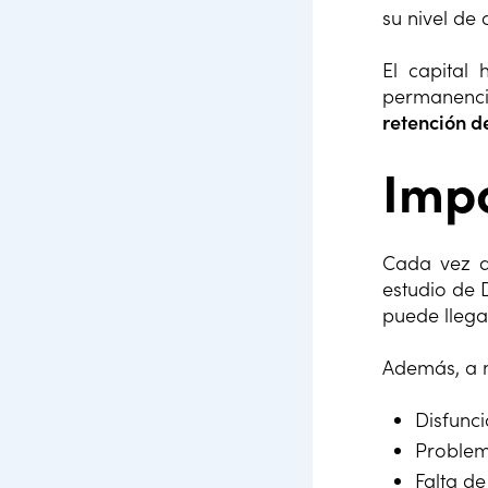
su nivel de
El capital
permanencia
retención 
Impo
Cada vez q
estudio de D
puede llega
Además, a n
Disfunci
Problem
Falta de