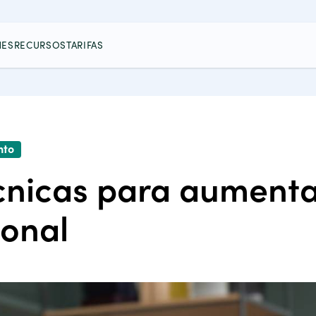
NES
RECURSOS
TARIFAS
nto
cnicas para aumenta
onal