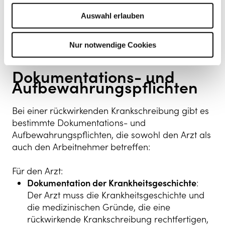
nur dann akzeptabel, wenn der Arzt eindeutig
Auswahl erlauben
feststellen kann, dass die Krankheit bereits vor
dem Arztbesuch bestand. Eine sofortige
Arztkonsultation nach dem Auftreten der
Nur notwendige Cookies
Symptome ist wichtig.
Dokumentations- und
Aufbewahrungspflichten
Bei einer rückwirkenden Krankschreibung gibt es
bestimmte Dokumentations- und
Aufbewahrungspflichten, die sowohl den Arzt als
auch den Arbeitnehmer betreffen:
Für den Arzt:
Dokumentation der Krankheitsgeschichte
:
Der Arzt muss die Krankheitsgeschichte und
die medizinischen Gründe, die eine
rückwirkende Krankschreibung rechtfertigen,