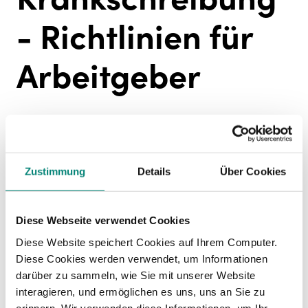
- Richtlinien für
Arbeitgeber
Arbeitgeber sollten klare Richtlinien für den
Umgang mit rückwirkenden Krankschreibungen
etablieren, um sowohl den
Betriebsablauf
zu
sichern als auch die
Rechte der Mitarbeiter
zu
Zustimmung
Details
Über Cookies
wahren. Es ist wichtig, dass Arbeitgeber ihre
Mitarbeiter darüber informieren, unter welchen
Bedingungen eine rückwirkende Krankschreibung
Diese Webseite verwendet Cookies
akzeptiert wird. Dies umfasst die Anweisung,
Diese Website speichert Cookies auf Ihrem Computer.
Krankmeldungen unverzüglich zu kommunizieren
Diese Cookies werden verwendet, um Informationen
und den Arztbesuch zeitnah, spätestens jedoch
darüber zu sammeln, wie Sie mit unserer Website
am nächsten Werktag, nachzuholen, falls dies
interagieren, und ermöglichen es uns, uns an Sie zu
am Wochenende oder an Feiertagen nicht
erinnern. Wir verwenden diese Informationen, um Ihr