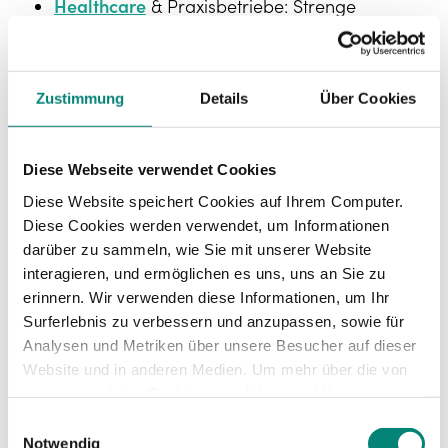
Healthcare
& Praxisbetriebe: Strenge
Arbeitszeitvorgaben machen digitale
Kontrolle unverzichtbar.
Einzelhandel
: Schwankende Besucherzahlen
Zustimmung
Details
Über Cookies
erfordern flexible Anpassungen, die nur
digital effizient möglich sind.
Produktion
: Früh-, Spät- und Nachtschichten
Diese Webseite verwendet Cookies
lassen sich digital übersichtlicher und
gesetzeskonform abbilden.
Diese Website speichert Cookies auf Ihrem Computer.
Diese Cookies werden verwendet, um Informationen
Excel vs. digitale
darüber zu sammeln, wie Sie mit unserer Website
interagieren, und ermöglichen es uns, uns an Sie zu
erinnern. Wir verwenden diese Informationen, um Ihr
Schichtplanung:
Surferlebnis zu verbessern und anzupassen, sowie für
Analysen und Metriken über unsere Besucher auf dieser
der direkte
Website und in anderen Medien. Um mehr über die von
uns verwendeten Cookies zu erfahren und Ihre
Vergleich
Zustimmung zu ändern, lesen Sie unsere
Einwilligungsauswahl
Datenschutzerklärung
.
Notwendig