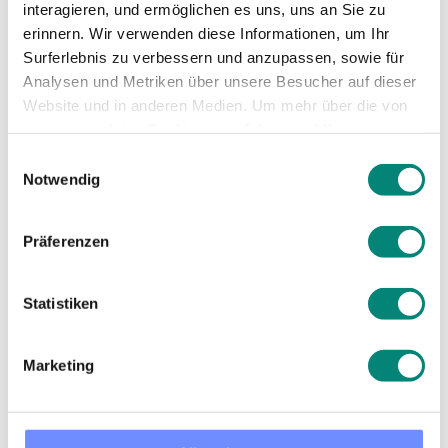
interagieren, und ermöglichen es uns, uns an Sie zu
erinnern. Wir verwenden diese Informationen, um Ihr
Surferlebnis zu verbessern und anzupassen, sowie für
Analysen und Metriken über unsere Besucher auf dieser
Website und in anderen Medien. Um mehr über die von
uns verwendeten Cookies zu erfahren und Ihre
18 Schichtmodell
Zustimmung zu ändern, lesen Sie unsere
Einwilligungsauswahl
Datenschutzerklärung
.
Notwendig
Nachteile
Präferenzen
Ein 18-Schichtmodell, das auf ein
Arbeitszeitmodell mit 18 verschiedenen Schichten
Statistiken
über einen Zeitraum von 24 Stunden abzielt, kann
zwar einige Vorteile bieten, bringt jedoch auch
Marketing
potenzielle Nachteile mit sich.
Komplexität der Planung
: Die Planung von 18
Schichten kann komplex sein und erfordert