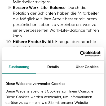
Mitarbeiter steigern.
Bessere Work-Life-Balance
: Durch die
Rotation der Schichten haben die Mitarbeiter
die Möglichkeit, ihre Arbeit besser mit ihrem
persönlichen Leben zu vereinbaren, was zu
einer verbesserten Work-Life-Balance führen
kann.
Höhere Produktivität
: Eine gut durchdachte
Schichtplanung kann zu einer insgesamt
höheren Produktivität führen, da die
Arbeitskraft effektiver genutzt wird.
Zustimmung
Details
Über Cookies
Es ist jedoch wichtig zu beachten, dass die
Effektivität des Modells von der Art der Branche,
den individuellen Unternehmensanforderungen
Diese Webseite verwendet Cookies
und den Bedürfnissen der Mitarbeiter abhängt.
Diese Website speichert Cookies auf Ihrem Computer.
Diese Cookies werden verwendet, um Informationen
darüber zu sammeln, wie Sie mit unserer Website