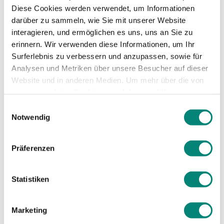
Imagepflege: Wenn ein Arbeitgeber eine
Diese Cookies werden verwendet, um Informationen
Abfindung zahlt, kann dies dazu beitragen,
darüber zu sammeln, wie Sie mit unserer Website
das Ansehen des Unternehmens zu wahren
interagieren, und ermöglichen es uns, uns an Sie zu
und negative Auswirkungen auf das
erinnern. Wir verwenden diese Informationen, um Ihr
Betriebsklima zu vermeiden. Insbesondere
Surferlebnis zu verbessern und anzupassen, sowie für
bei betriebsbedingten Kündigungen oder
Analysen und Metriken über unsere Besucher auf dieser
Restrukturierungen kann eine Abfindung dazu
Website und in anderen Medien. Um mehr über die von
beitragen, dass die betroffenen
uns verwendeten Cookies zu erfahren und Ihre
Arbeitnehmer das Unternehmen nicht in
Zustimmung zu ändern, lesen Sie unsere
Einwilligungsauswahl
einem negativen Licht sehen und denken,
Datenschutzerklärung
.
Notwendig
dass ihnen ungerecht behandelt wurde.
Präferenzen
Zeit- und Kostenersparnis: Eine Abfindung
kann auch dazu beitragen, dass
Arbeitsrechtsstreitigkeiten vermieden werden
Statistiken
und dadurch Zeit und Kosten gespart werden
können, die mit einer gerichtlichen
Auseinandersetzung verbunden sind.
Marketing