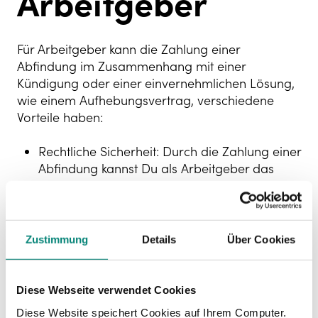
Arbeitgeber
Für Arbeitgeber kann die Zahlung einer
Abfindung im Zusammenhang mit einer
Kündigung oder einer einvernehmlichen Lösung,
wie einem Aufhebungsvertrag, verschiedene
Vorteile haben:
Rechtliche Sicherheit: Durch die Zahlung einer
Abfindung kannst Du als Arbeitgeber das
Risiko von Arbeitsrechtsstreitigkeiten
reduzieren. Eine Abfindung kann dazu
beitragen, dass Dein Arbeitnehmer eine
Kündigung oder eine Beendigung des
Zustimmung
Details
Über Cookies
Arbeitsverhältnisses akzeptiert und auf eine
Klage oder andere rechtliche Schritte
verzichtet.
Diese Webseite verwendet Cookies
Diese Website speichert Cookies auf Ihrem Computer.