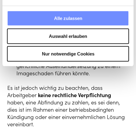
Vermeidung von Arbeitsgerichtsverfahren:
Eine Abfindung kann Dich als Arbeitgeber
Alle zulassen
auch dazu bewegen, gerichtliche
Auseinandersetzungen im Arbeitsrecht zu
vermeiden. Das kann insbesondere dann
Auswahl erlauben
vorteilhaft sein, wenn die Erfolgsaussichten
eines Gerichtsverfahrens ungewiss sind oder
Nur notwendige Cookies
wenn das Unternehmen befürchtet, dass eine
gerichtliche Auseinandersetzung zu einem
Imageschaden führen könnte.
Es ist jedoch wichtig zu beachten, dass
Arbeitgeber
keine rechtliche Verpflichtung
haben, eine Abfindung zu zahlen, es sei denn,
dies ist im Rahmen einer betriebsbedingten
Kündigung oder einer einvernehmlichen Lösung
vereinbart.