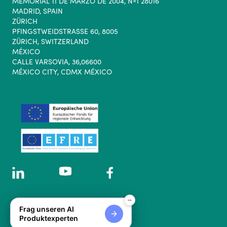
MEMORIAL 11 DE MARZO DE 2004, Nº1 28016
MADRID, SPAIN
ZÜRICH
PFINGSTWEIDSTRASSE 60, 8005
ZÜRICH, SWITZERLAND
MÉXICO
CALLE VARSOVIA, 36,06600
MÉXICO CITY, CDMX MÉXICO
© 2026 Kenjo GmbH.
Frag unseren AI
All rights reserved.
Produktexperten