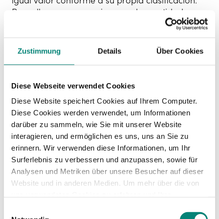
igual valor conforme a su propia clasificación.
Por ello, es necesario que las entidades se
apresuren a realizar este registro salarial, ya
que de lo contrario será imposible visibilizar la
posible brecha salarial entre mujeres y hombres
Zustimmung
Details
Über Cookies
de la plantilla ni analizar los datos para justificar
y corregir, tal como nos exige la norma.
Diese Webseite verwendet Cookies
Sanciones por
Diese Website speichert Cookies auf Ihrem Computer.
Diese Cookies werden verwendet, um Informationen
incumplimiento
darüber zu sammeln, wie Sie mit unserer Website
interagieren, und ermöglichen es uns, uns an Sie zu
erinnern. Wir verwenden diese Informationen, um Ihr
Surferlebnis zu verbessern und anzupassen, sowie für
Por último, conviene recordar que el
Analysen und Metriken über unsere Besucher auf dieser
incumplimiento de esta obligación por parte de
Website und in anderen Medien. Um mehr über die von
las empresas, incurriendo en diferencias
uns verwendeten Cookies zu erfahren und Ihre
retributivas injustificadas, conlleva una sanción
Zustimmung zu ändern, lesen Sie unsere
económica para las mismas. En este caso, esta
Einwilligungsauswahl
Datenschutzerklärung
.