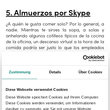
5. Almuerzos por Skype
¿A quién le gusta comer solo? Por lo general, a
nadie. Mientras te sirves la sopa, a solas y
anhelando algunos cotilleos típicos de la cocina
de la oficina, un descanso virtual a la hora de la
comida podría ser justo lo que los empleados
necesitan.
Propón una quedada para comer en Slack o
Skype y permite a los empleados conversar
Zustimmung
Details
Über Cookies
libremente.
6. Eventos de networking
Diese Webseite verwendet Cookies
profesionales
Diese Website speichert Cookies auf Ihrem Computer.
Diese Cookies werden verwendet, um Informationen
Los
autónomos y los emprendedores
son
darüber zu sammeln, wie Sie mit unserer Website