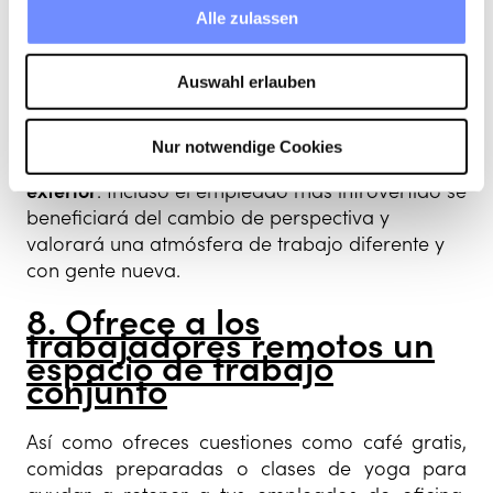
7. Sé creativo con el
Alle zulassen
espacio de trabajo
Ya sea un espacio de trabajo conjunto, una
Auswahl erlauben
cafetería o una biblioteca local, el primer paso
para combatir los sentimientos de aislamiento es
Nur notwendige Cookies
dejar atrás la oficina diaria y
salir al mundo
exterior
. Incluso el empleado más introvertido se
beneficiará del cambio de perspectiva y
valorará una atmósfera de trabajo diferente y
con gente nueva.
8. Ofrece a los
trabajadores remotos un
espacio de trabajo
conjunto
Así como ofreces cuestiones como café gratis,
comidas preparadas o clases de yoga para