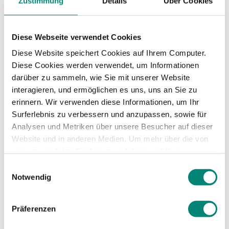
empresas para
Zustimmung
Details
Über Cookies
mejorar el
Diese Webseite verwendet Cookies
bienestar
Diese Website speichert Cookies auf Ihrem Computer.
Diese Cookies werden verwendet, um Informationen
darüber zu sammeln, wie Sie mit unserer Website
financiero de su
interagieren, und ermöglichen es uns, uns an Sie zu
erinnern. Wir verwenden diese Informationen, um Ihr
plantilla?
Surferlebnis zu verbessern und anzupassen, sowie für
Analysen und Metriken über unsere Besucher auf dieser
Website und in anderen Medien. Um mehr über die von
Lo más importante es
fomentar una cultura
uns verwendeten Cookies zu erfahren und Ihre
abierta
en la que se pueda hablar y compartir
Zustimmung zu ändern, lesen Sie unsere
Einwilligungsauswahl
enseñanzas sobre mejores prácticas en la
Datenschutzerklärung
.
Notwendig
gestión del dinero. Al igual que sucede con
la
salud mental o física
, la confianza en el dinero
Präferenzen
nos anima a seguir desarrollando y evaluando
nuestros objetivos. Las empresas podrían, por