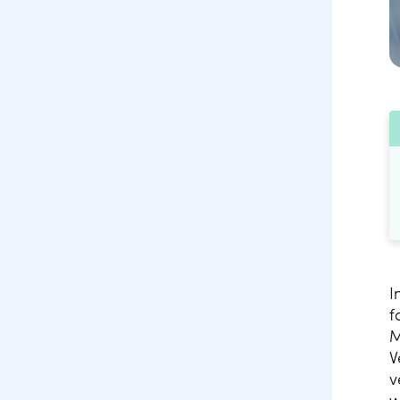
I
f
M
V
v