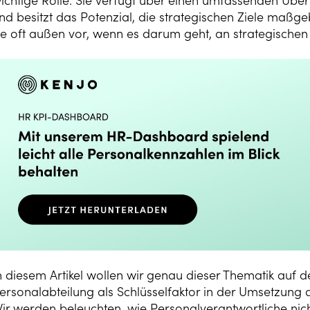
ichtige Rolle. Sie verfügt über einen umfassenden Üb
nd besitzt das Potenzial, die strategischen Ziele maßge
ie oft außen vor, wenn es darum geht, an strategische
n diesem Artikel wollen wir genau dieser Thematik auf 
ersonalabteilung als Schlüsselfaktor in der Umsetzung 
ir werden beleuchten, wie Personalverantwortliche nic