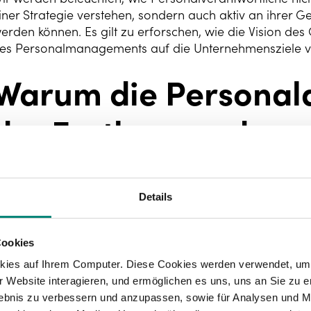
iner Strategie verstehen, sondern auch aktiv an ihrer G
erden können. Es gilt zu erforschen, wie die Vision des
es Personalmanagements auf die Unternehmensziele ve
Warum die Personala
der Festlegung der
Unternehmensstrateg
werden sollte
Details
Cookies
ie heutige Wirtschaft entwickelt sich rasant weiter, was
kies auf Ihrem Computer. Diese Cookies werden verwendet, um 
nternehmensstrategie erfordert, um den Marktbedingu
 Website interagieren, und ermöglichen es uns, uns an Sie zu e
usammenhang ist die Einbindung der Personalabteilung
rlebnis zu verbessern und anzupassen, sowie für Analysen und M
ntscheidender Bedeutung. Jede unternehmerische Entsch