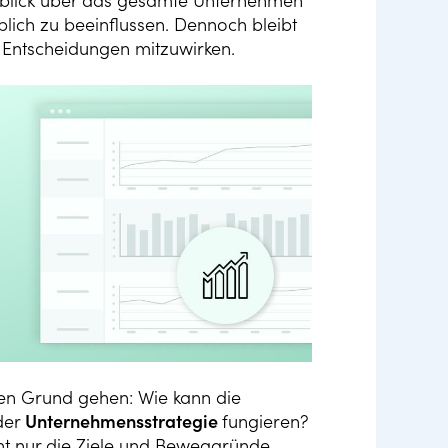
erblick über das gesamte Unternehmen
blich zu beeinflussen. Dennoch bleibt
n Entscheidungen mitzuwirken.
den Grund gehen: Wie kann die
der
Unternehmensstrategie
fungieren?
ht nur die Ziele und Beweggründe