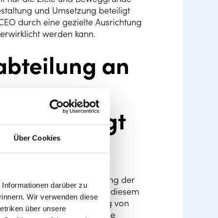
estaltung und Umsetzung beteiligt
 CEO durch eine gezielte Ausrichtung
rwirklicht werden kann.
bteilung an
ie beteiligt
Über Cookies
 eine kontinuierliche Anpassung der
Informationen darüber zu
ngen gerecht zu werden. In diesem
rinnern. Wir verwenden diese
 in die strategische Planung von
etriken über unsere
eidung beeinflusst direkt die