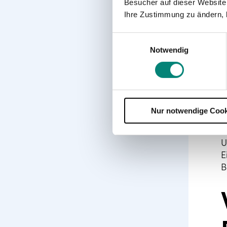
Besucher auf dieser Website
M
Ihre Zustimmung zu ändern, 
u
d
Einwilligungsauswahl
Notwendig
E
e
k
e
g
Nur notwendige Cook
P
d
U
E
B