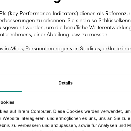
PIs (Key Performance Indicators) dienen als Referenz
erbesserungen zu erkennen. Sie sind also Schlüsselke
usgewählt wurden, um die berufliche Weiterentwicklung 
nternehmens, einer Abteilung usw. zu messen.
ustin Miles, Personalmanager von Stadicus, erklärte in e
em richtigen KPI-Datensatz können einzelne Mitarbeite
bjektiv bewerten und einen Beitrag leisten, ohne expli
ennzahlen sollten immer realistisch und messbar sein.
efühl der Teamarbeit und Zusammenarbeit verstärken.”
Details
us diesem Grund ist die Einrichtung eines transparente
a dies sowohl für das Unternehmen als auch für die Mi
Cookies
orteilen bringen kann:
kies auf Ihrem Computer. Diese Cookies werden verwendet, um 
Tracken der Etappenziele bezüglich des Endprodukts
 Website interagieren, und ermöglichen es uns, uns an Sie zu e
Informationen über die Produktentwicklung für das
rlebnis zu verbessern und anzupassen, sowie für Analysen und M