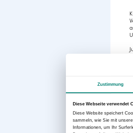
K
V
a
U
J
d
o
K
G
Zustimmung
A
d
Diese Webseite verwendet 
V
Diese Website speichert Coo
sammeln, wie Sie mit unserer
Informationen, um Ihr Surfe