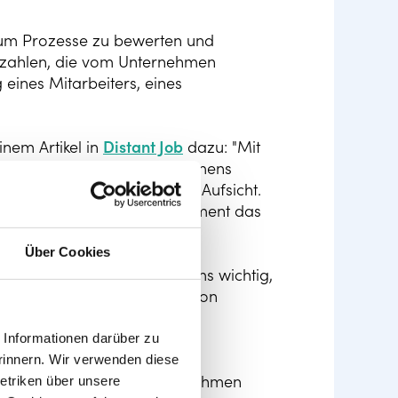
, um Prozesse zu bewerten und
nnzahlen, die vom Unternehmen
eines Mitarbeiters, eines
inem Artikel in
Distant Job
dazu: "Mit
r die Projekte des Unternehmens
zites Mikromanagement oder Aufsicht.
 Immerhin sollte das Engagement das
Über Cookies
n und effizienten Messsystems wichtig,
tarbeiter eine ganze Reihe von
Informationen darüber zu
rinnern. Wir verwenden diese
 Team und andere im Unternehmen
etriken über unsere