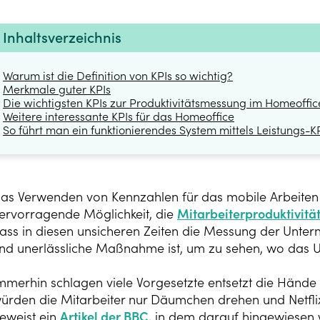
Inhaltsverzeichnis
Warum ist die Definition von KPIs so wichtig?
Merkmale guter KPIs
Die wichtigsten KPIs zur Produktivitätsmessung im Homeoffic
Weitere interessante KPIs für das Homeoffice
So führt man ein funktionierendes System mittels Leistungs-KP
as Verwenden von Kennzahlen für das mobile Arbeiten 
ervorragende Möglichkeit, die
Mitarbeiterproduktivitä
ass in diesen unsicheren Zeiten die Messung der Unte
nd unerlässliche Maßnahme ist, um zu sehen, wo das 
mmerhin schlagen viele Vorgesetzte entsetzt die Hän
ürden die Mitarbeiter nur Däumchen drehen und Netflix
eweist ein
Artikel der BBC
, in dem darauf hingewiesen w