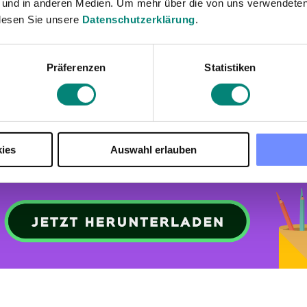
Objektive Daten für die Entscheidungsfindung, Proj
 und in anderen Medien. Um mehr über die von uns verwendeten
Vereinfachte Auswertung für die Teamleistung
lesen Sie unsere
Datenschutzerklärung
.
Höhere Mitarbeitermotivation, die direkt mit der Qua
vereinbarten Fristen verbunden ist
Präferenzen
Statistiken
ies
Auswahl erlauben