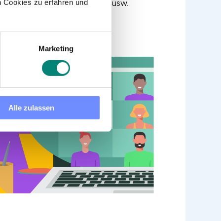
ektänderungen, Bewertungen usw.
 Cookies zu erfahren und
lität des Endprodukts und
Marketing
Alle zulassen