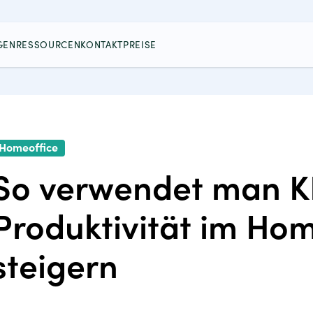
GEN
RESSOURCEN
KONTAKT
PREISE
Homeoffice
So verwendet man KP
Produktivität im Hom
steigern