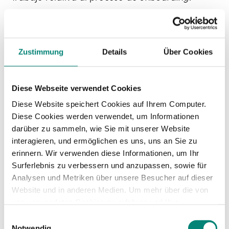
6 claves para
hacer que un
Zustimmung
Details
Über Cookies
proceso de
Diese Webseite verwendet Cookies
Diese Website speichert Cookies auf Ihrem Computer.
onboarding sea
Diese Cookies werden verwendet, um Informationen
darüber zu sammeln, wie Sie mit unserer Website
exitoso
interagieren, und ermöglichen es uns, uns an Sie zu
erinnern. Wir verwenden diese Informationen, um Ihr
Surferlebnis zu verbessern und anzupassen, sowie für
Analysen und Metriken über unsere Besucher auf dieser
Ahora vamos a analizar 6 puntos en los que
Website und in anderen Medien. Um mehr über die von
debes de prestar especial atención si quieres
uns verwendeten Cookies zu erfahren und Ihre
que tus procesos de onboarding tengan el
Zustimmung zu ändern, lesen Sie unsere
efecto positivo que esperas.
Einwilligungsauswahl
Datenschutzerklärung
.
Notwendig