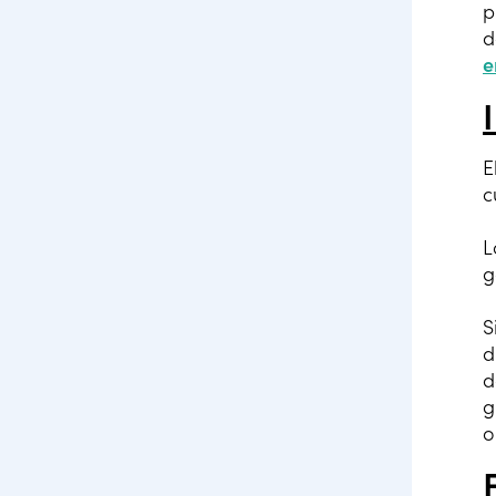
p
d
e
E
c
L
g
S
d
d
g
o