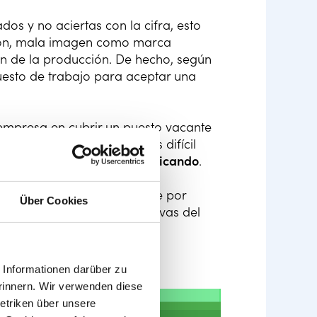
os y no aciertas con la cifra, esto
ión, mala imagen como marca
ón de la producción. De hecho, según
puesto de trabajo para aceptar una
 empresa en cubrir un puesto vacante
se alargue el proceso, más difícil
tes derivados se irán multiplicando
.
y competitivos es importante por
Über Cookies
uede ajustar a las expectativas del
o horario flexible, días de
Informationen darüber zu
rinnern. Wir verwenden diese
etriken über unsere