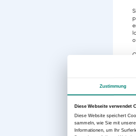
S
p
e
l
o
O
s
s
P
Zustimmung
m
m
v
Diese Webseite verwendet 
Diese Website speichert Coo
sammeln, wie Sie mit unserer
Informationen, um Ihr Surfe