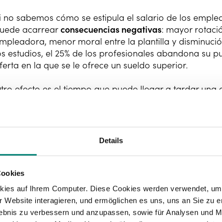
i no sabemos cómo se estipula el salario de los emplead
uede acarrear
consecuencias negativas
: mayor rotac
mpleadora, menor moral entre la plantilla y disminuci
os estudios, el 25% de los profesionales abandona su 
ferta en la que se le ofrece un sueldo superior.
tro efecto es el tiempo que puede llegar a tardar una
i no está ofreciendo un sueldo competitivo. Cuanto más 
erá encontrar a un profesional apto y, además,
los cos
or lo tanto, como podemos ver, ofrecer sueldos justos 
Details
uchos motivos. Y si la cifra económica no siempre se p
ercado, también es posible
ofrecer otros beneficios
com
acaciones o oportunidades de desarrollo profesional.
Cookies
kies auf Ihrem Computer. Diese Cookies werden verwendet, um 
 Website interagieren, und ermöglichen es uns, uns an Sie zu e
rlebnis zu verbessern und anzupassen, sowie für Analysen und M