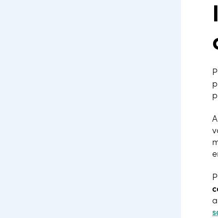
P
p
p
A
v
m
e
P
c
a
s