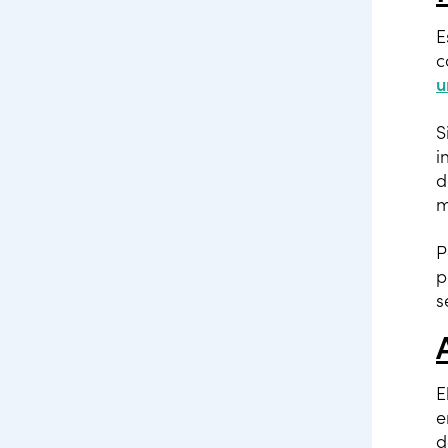
E
c
u
S
i
d
m
P
p
s
E
e
d