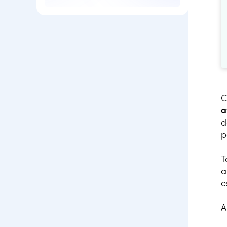
C
a
d
p
T
a
e
A