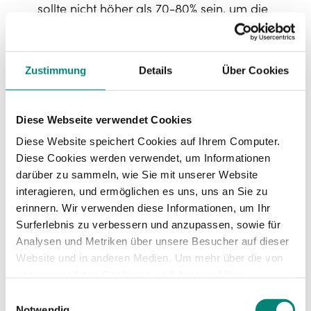
sollte nicht höher als 70-80% sein, um die
Teams dazu zu ermutigen, über das Normale
hinauszugehen.
Zustimmung
Details
Über Cookies
OKR Beispiele
Diese Webseite verwendet Cookies
Hier ein Beispiel für OKRs im Personalwesen
Diese Website speichert Cookies auf Ihrem Computer.
(Human Resources), um die Anwendung dieser
Diese Cookies werden verwendet, um Informationen
Methode in der Personalabteilung zu
darüber zu sammeln, wie Sie mit unserer Website
veranschaulichen:
interagieren, und ermöglichen es uns, uns an Sie zu
Rekrutierung und
erinnern. Wir verwenden diese Informationen, um Ihr
Einstellung
Surferlebnis zu verbessern und anzupassen, sowie für
Analysen und Metriken über unsere Besucher auf dieser
Website und in anderen Medien. Um mehr über die von
Ziel: Erhöhung der Qualität der Neueinstellungen
uns verwendeten Cookies zu erfahren und Ihre
Zustimmung zu ändern, lesen Sie unsere
Objective (O): Erhöhe die Qualität der
Einwilligungsauswahl
Datenschutzerklärung
.
Neueinstellungen
Notwendig