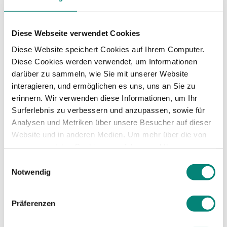
Mitarbeiter zur
M
itbestimmung
ihrer
Karrierelaufbahn
motivier
Diese Webseite verwendet Cookies
en
Diese Website speichert Cookies auf Ihrem Computer.
Diese Cookies werden verwendet, um Informationen
Mithilfe technologischer Tools erhalten
darüber zu sammeln, wie Sie mit unserer Website
Mitarbeiter Zugriff auf die Inhalte ihrer
interagieren, und ermöglichen es uns, uns an Sie zu
Karrierepläne. So behalten sie im Blick, welche
erinnern. Wir verwenden diese Informationen, um Ihr
Ziele sie wann anstreben sollten. Personaler
Surferlebnis zu verbessern und anzupassen, sowie für
müssen die Mitarbeiter dazu ermutigen, auf ihre
Analysen und Metriken über unsere Besucher auf dieser
Ziele hinzuarbeiten und die Kontrolle über ihre
Website und in anderen Medien. Um mehr über die von
berufliche Laufbahn zu behalten.
uns verwendeten Cookies zu erfahren und Ihre
Zustimmung zu ändern, lesen Sie unsere
Einwilligungsauswahl
Datenschutzerklärung
.
Notwendig
So erstellen
Personaler eine
Präferenzen