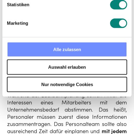
Laufbahnplanung
Statistiken
in 5 Schritten
Marketing
Folgende Schritte sollten HR-Teams
Alle zulassen
unternehmen, wenn sie
Karrierepläne in ihrem
Unternehmen erstellen
möchten:
Auswahl erlauben
1. Ziele definieren
Nur notwendige Cookies
Während der Laufbahnplanung sollten HRler die
Interessen eines Mitarbeiters mit dem
Unternehmensbedarf abstimmen. Das heißt,
Personaler müssen zuerst diese Informationen
zusammentragen. Das Personalteam sollte also
ausreichend Zeit dafür einplanen und
mit jedem