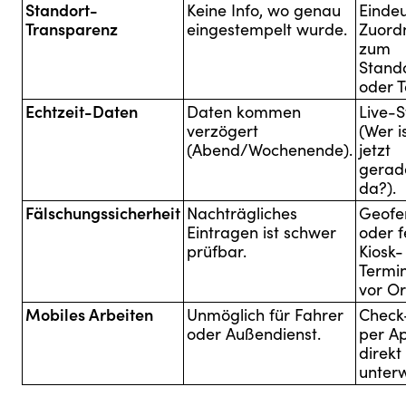
Standort-
Keine Info, wo genau
Eindeu
Transparenz
eingestempelt wurde.
Zuord
zum
Stand
oder T
Echtzeit-Daten
Daten kommen
Live-S
verzögert
(Wer i
(Abend/Wochenende).
jetzt
gerad
da?).
Fälschungssicherheit
Nachträgliches
Geofe
Eintragen ist schwer
oder f
prüfbar.
Kiosk-
Termin
vor Or
Mobiles Arbeiten
Unmöglich für Fahrer
Check
oder Außendienst.
per A
direkt
unter