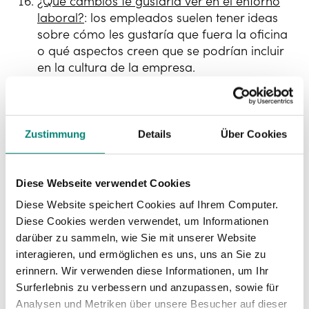
¿Qué cambios te gustaría ver en el entorno
laboral?
: los empleados suelen tener ideas
sobre cómo les gustaría que fuera la oficina
o qué aspectos creen que se podrían incluir
en la cultura de la empresa.
¿Tienes alguna pregunta?
: es importante
terminar ofreciéndole de nuevo la palabra al
empleado para que realice las preguntas
que desee. De nuevo, le otorgará confianza
Zustimmung
Details
Über Cookies
y le hará sentir valorado.
Para diseñar este cuestionario e ir anotando
Diese Webseite verwendet Cookies
las respuestas obtenidas, resulta útil utilizar
Diese Website speichert Cookies auf Ihrem Computer.
un
software de evaluación de desempeño
Diese Cookies werden verwendet, um Informationen
laboral
. Estos, además de contar con
darüber zu sammeln, wie Sie mit unserer Website
plantillas prediseñadas, te permitirán hacer
interagieren, und ermöglichen es uns, uns an Sie zu
un seguimiento adecuado y almacenar toda
erinnern. Wir verwenden diese Informationen, um Ihr
la información recopilada para el futuro.
Surferlebnis zu verbessern und anzupassen, sowie für
Analysen und Metriken über unsere Besucher auf dieser