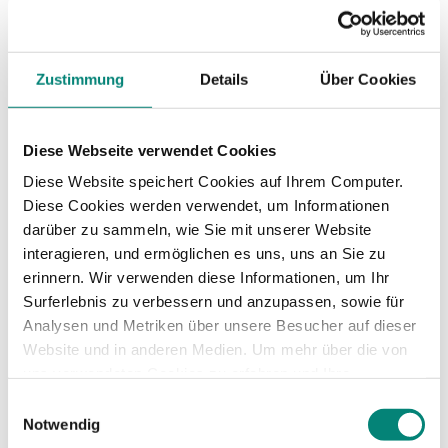
Beendigung der täglichen Arbeitszeit
eine ununterbrochene Ruhezeit von
mindestens elf Stunden haben.“
Zustimmung
Details
Über Cookies
Das ist die rote Linie, an der kein Wunsch
vorbeikommt. Ergänzend gilt in Deutschland: Der
Betriebsrat muss bei Lage und Verteilung der
Diese Webseite verwendet Cookies
Arbeitszeit mitbestimmen – „Beginn und Ende der
Diese Website speichert Cookies auf Ihrem Computer.
täglichen Arbeitszeit einschließlich der Pausen
Diese Cookies werden verwendet, um Informationen
sowie Verteilung der Arbeitszeit auf die einzelnen
darüber zu sammeln, wie Sie mit unserer Website
Wochentage;“
interagieren, und ermöglichen es uns, uns an Sie zu
erinnern. Wir verwenden diese Informationen, um Ihr
Praktisch heißt das: Du entwirfst die Regeln
Surferlebnis zu verbessern und anzupassen, sowie für
gemeinsam und hältst Änderungen am
Analysen und Metriken über unsere Besucher auf dieser
veröffentlichten Plan an ein klares Verfahren.
Website und in anderen Medien. Um mehr über die von
(
Gesetze im Internet
)
uns verwendeten Cookies zu erfahren und Ihre
Zustimmung zu ändern, lesen Sie unsere
Einwilligungsauswahl
Datenschutzerklärung
.
Notwendig