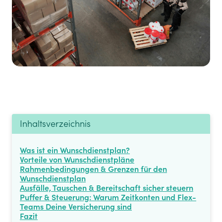
Inhaltsverzeichnis
Was ist ein Wunschdienstplan?
Vorteile von Wunschdienstpläne
Rahmenbedingungen & Grenzen für den
Wunschdienstplan
Ausfälle, Tauschen & Bereitschaft sicher steuern
Puffer & Steuerung: Warum Zeitkonten und Flex-
Teams Deine Versicherung sind
Fazit