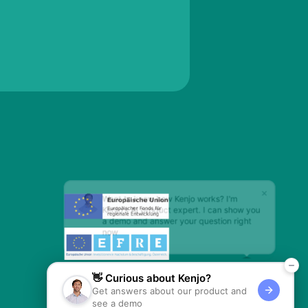
×
Want to know how Kenjo works? I'm
Kenjo's AI product expert. I can show you
a demo and answer your question right
now
🚀 Re
Get answers about our product and
see a demo