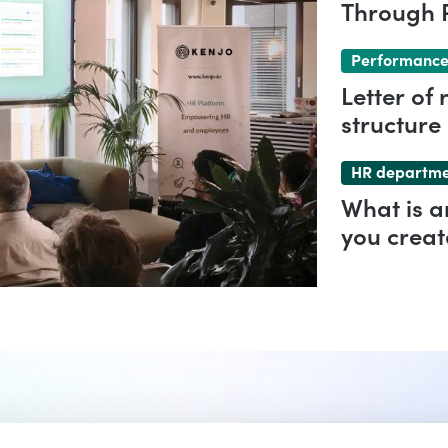
Through P
Comprehe
Performance
Letter of
structure
HR departm
What is 
you creat