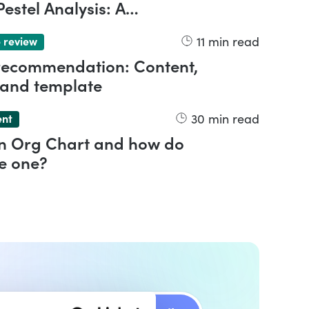
estel Analysis: A
nsive Overview
11
min read
 review
 recommendation: Content,
 and template
30
min read
ent
an Org Chart and how do
e one?