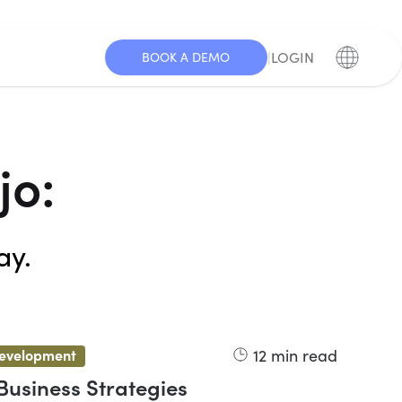
|
LOGIN
BOOK A DEMO
jo:
ay.
12
min read
development
Business Strategies