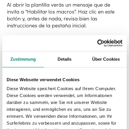
Al abrir la plantilla verás un mensaje que de
invita a “Habilitar los macros”. Haz clic en este
botón y, antes de nada, revisa bien las
instrucciones de la pestaña inicial.
Paso 2: Introduce la
información de tus
empleados
Zustimmung
Details
Über Cookies
En la siguiente pestaña has de crear la base de
datos de tus empleados introduciendo la
información que se te requiere en cada una de
Diese Webseite verwendet Cookies
las columnas: nombre, email, teléfono, fecha de
Diese Website speichert Cookies auf Ihrem Computer.
entrada, departamento, etc.
Diese Cookies werden verwendet, um Informationen
darüber zu sammeln, wie Sie mit unserer Website
Es importante que mantengas la plantilla
interagieren, und ermöglichen es uns, uns an Sie zu
actualizada señalando las
entradas y salidas de
erinnern. Wir verwenden diese Informationen, um Ihr
empleados
. De este modo, obtendrás
Surferlebnis zu verbessern und anzupassen, sowie für
información real y de valor para tu empresa.