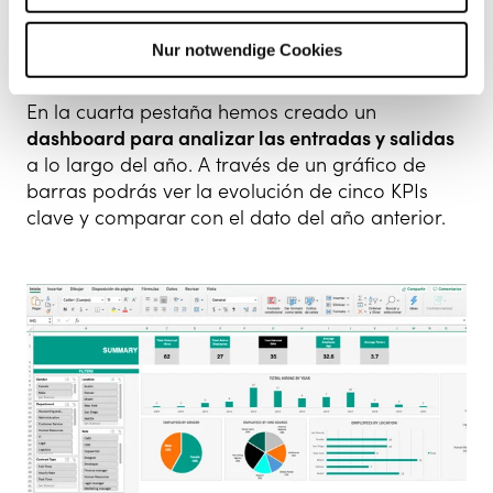
empleados, etc. En la izquierda encontrarás un
cuadro donde poder filtrar la información y
Nur notwendige Cookies
analizar aspectos más concretos.
En la cuarta pestaña hemos creado un
dashboard para analizar las entradas y salidas
a lo largo del año. A través de un gráfico de
barras podrás ver la evolución de cinco KPIs
clave y comparar con el dato del año anterior.