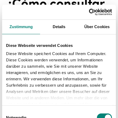
¿Cómo consultar
el crédito de
Zustimmung
Details
Über Cookies
formación
bonificada
Diese Webseite verwendet Cookies
Diese Website speichert Cookies auf Ihrem Computer.
disponible?
Diese Cookies werden verwendet, um Informationen
darüber zu sammeln, wie Sie mit unserer Website
interagieren, und ermöglichen es uns, uns an Sie zu
erinnern. Wir verwenden diese Informationen, um Ihr
La formación bonificada para empresas
Surferlebnis zu verbessern und anzupassen, sowie für
responde a una cuantía máxima anual que varía
Analysen und Metriken über unsere Besucher auf dieser
en función de diferentes aspectos. Para saber lo
Website und in anderen Medien. Um mehr über die von
que os corresponde, solo tienes que consultar la
uns verwendeten Cookies zu erfahren und Ihre
web de la FUNDAE y acceder a su
simulador de
Zustimmung zu ändern, lesen Sie unsere
crédito
. De esta forma, podrás obtener la cifra
Einwilligungsauswahl
Datenschutzerklärung
.
exacta que os corresponde y empezar a
Notwendig