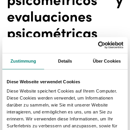
evaluaciones
psicométricas
Existe una
diferencia entre tests psicométricos y
evaluaciones psicométricas
. Los tests o pruebas
Zustimmung
Details
Über Cookies
se basan en
preguntas con respuestas correctas
e incorrectas
, mientras que las evaluaciones
psicométricas se enfocan en un cuestionario
Diese Webseite verwendet Cookies
más amplio y abierto.
Diese Website speichert Cookies auf Ihrem Computer.
Diese Cookies werden verwendet, um Informationen
En las evaluaciones psicométricas, se solicita a
darüber zu sammeln, wie Sie mit unserer Website
la persona que
evalúe determinados aspectos
interagieren, und ermöglichen es uns, uns an Sie zu
en función de sus opiniones
, grado de acuerdo o
erinnern. Wir verwenden diese Informationen, um Ihr
desacuerdo con diferentes afirmaciones. Esta
Surferlebnis zu verbessern und anzupassen, sowie für
diferencia es importante conocerla para