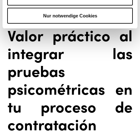
una decisión de selección o contratación, ya que
otros aspectos como la experiencia, formación y
habilidades blandas también son importantes.
Nur notwendige Cookies
Valor práctico al
integrar las
pruebas
psicométricas en
tu proceso de
contratación