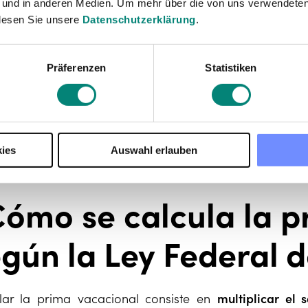
éxico
 und in anderen Medien. Um mehr über die von uns verwendeten
lesen Sie unsere
Datenschutzerklärung
.
xico, la prima vacacional está reconocida en la Ley Fe
Präferenzen
Statistiken
81
. Esto significa que las empresas están obligadas 
ional
y pagarla. El artículo 80 establece que "los tr
 del 25% sobre los salarios que les correspondan dura
o tanto,
el mínimo que debe pagarse
como prima
ies
Auswahl erlauben
jador. No obstante, muchas empresas pagan un por
tivos o de otras estrategias de motivación para sus em
ómo se calcula la p
gún la Ley Federal d
lar la prima vacacional consiste en
multiplicar el 