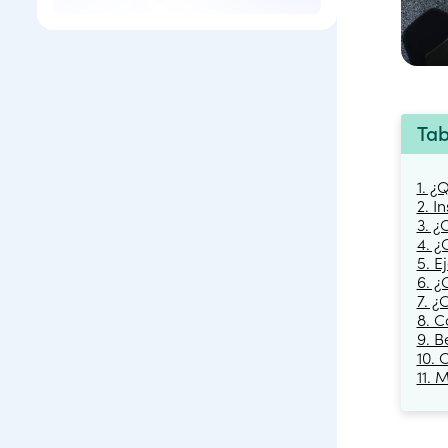
Tab
1. ¿
2. I
3. ¿
4. ¿
5. E
6. ¿
7. ¿
8. C
9. B
10. 
11. 