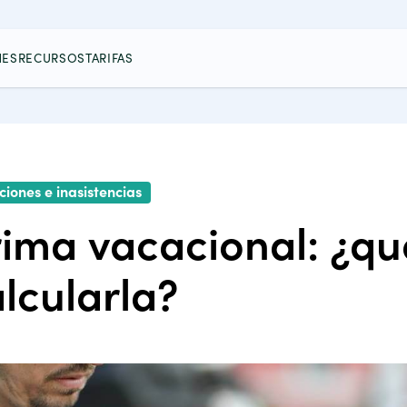
NES
RECURSOS
TARIFAS
iones e inasistencias
ima vacacional: ¿qu
lcularla?