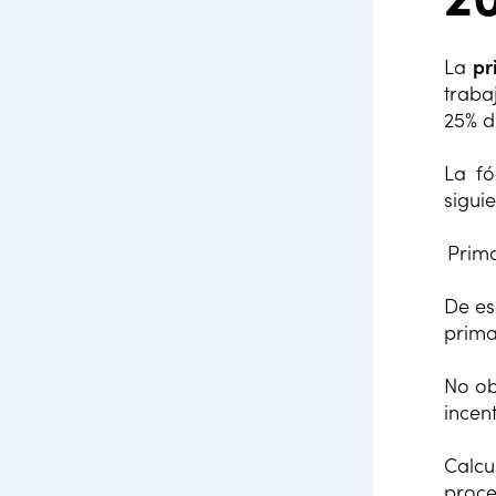
La
pr
traba
25% d
La fó
sigui
Prima
De es
prima
No ob
incen
Calcu
proce