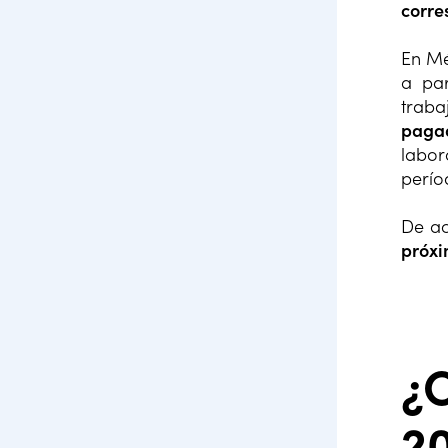
corre
En Mé
a par
traba
paga
labor
perío
De ac
próxi
¿
2