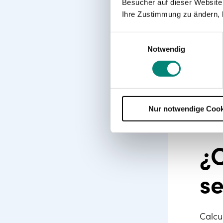
M
Besucher auf dieser Website
Ihre Zustimmung zu ändern, 
Einwilligungsauswahl
En Mé
Notwendig
76 a 
vacac
menor
Por l
Nur notwendige Cook
traba
incen
¿C
se
Calcu