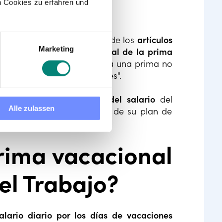
 Cookies zu erfahren und
deral del Trabajo a través de los
artículos
Marketing
a hacer el
cálculo porcentual de la prima
abajadores tendrán derecho a una prima no
nte el período de vacaciones".
 vacacional
es del 25% del salario
del
Alle zulassen
centaje mayor como parte de su plan de
pleados.
rima vacacional
el Trabajo?
salario diario por los días de vacaciones