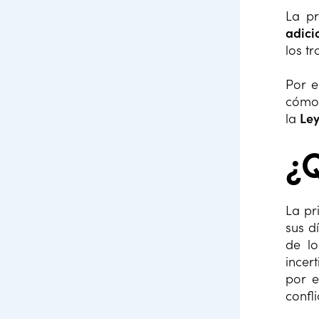
La pr
adici
los t
Por e
cómo 
la
Ley
¿Q
La pr
sus d
de l
incer
por e
confli