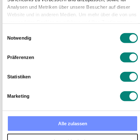
Now put your new skills into practise! Jump right
into it and start implementing all the tools and
Analysen und Metriken über unsere Besucher auf dieser
features into your remote work process. During
Website und in anderen Medien. Um mehr über die von uns
a
free 14 days trial
, you can try all the necessary
verwendeten Cookies zu erfahren und Ihre Zustimmung zu
tools and features to see for yourself how to
ändern, lesen Sie unsere
Datenschutzerklärung
.
Einwilligungsauswahl
implement absence management, time tracking,
Notwendig
shout-outs and many more cool features.
Präferenzen
Statistiken
Marketing
What to learn next
Alle zulassen