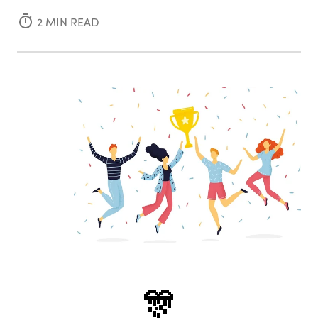
2
MIN READ
🎊