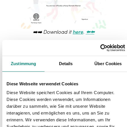
➡️➡️ Download it
here
.
⬅️⬅️
We’d like to encourage you to share your
certificate on
LinkedIn
, along with the hashtag
#remoteworkwarrior, so we can publicly
Zustimmung
Details
Über Cookies
celebrate you and your success 👏🏼👏🏼. You
deserve it.
Diese Webseite verwendet Cookies
Here you can do the
test again.
Diese Website speichert Cookies auf Ihrem Computer.
If you believe there was a mistake and you
Diese Cookies werden verwendet, um Informationen
rightfully own the
Kenjo Remote Work Warrior
darüber zu sammeln, wie Sie mit unserer Website
title,
email us at: rmedina@kenjo.io
interagieren, und ermöglichen es uns, uns an Sie zu
erinnern. Wir verwenden diese Informationen, um Ihr
Surferlebnis zu verbessern und anzupassen, sowie für