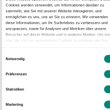
para conocer la satisfacción laboral de
Cookies werden verwendet, um Informationen darüber zu
sus empleados. ...
sammeln, wie Sie mit unserer Website interagieren, und
ermöglichen es uns, uns an Sie zu erinnern. Wir verwenden
diese Informationen, um Ihr Surferlebnis zu verbessern und
anzupassen, sowie für Analysen und Metriken über unsere
Besucher auf dieser Website und in anderen Medien. Um me
über die von uns verwendeten Cookies zu erfahren und Ihre
Zustimmung zu ändern, lesen Sie unsere
Datenschutzerklärung
.
Einwilligungsauswahl
Notwendig
Präferenzen
3
min de lectura
Corporate
Statistiken
Kenjo recibe de nuevo el
Marketing
reconocimiento ‘Great Place to