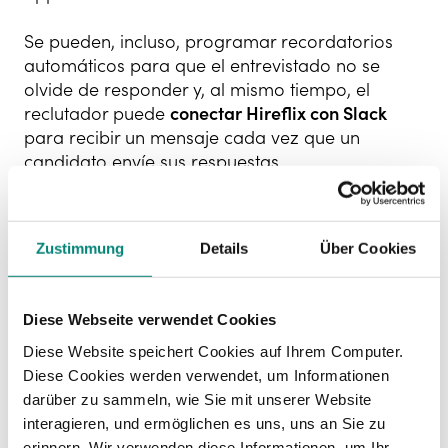
Se pueden, incluso, programar recordatorios
automáticos para que el entrevistado no se
olvide de responder y, al mismo tiempo, el
reclutador puede
conectar Hireflix con Slack
para recibir un mensaje cada vez que un
candidato envíe sus respuestas.
Las ventajas de utilizar este sistema es que no
hace falta cuadrar agendas, es posible
Zustimmung
Details
Über Cookies
entrevistar a más profesionales en menos
tiempo
y las grabaciones de las entrevistas se
pueden compartir con el resto del equipo.
Diese Webseite verwendet Cookies
Diese Website speichert Cookies auf Ihrem Computer.
Diese Cookies werden verwendet, um Informationen
darüber zu sammeln, wie Sie mit unserer Website
interagieren, und ermöglichen es uns, uns an Sie zu
erinnern. Wir verwenden diese Informationen, um Ihr