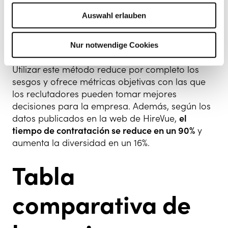
apenas 30 minutos a través de doce preguntas
Auswahl erlauben
elegidas por el empleador. En este tiempo,
obtiene hasta 500.000 muestras de datos
que se
convierten en elementos de puntuación.
Nur notwendige Cookies
Utilizar este método reduce por completo los
sesgos y ofrece métricas objetivas con las que
los reclutadores pueden tomar mejores
decisiones para la empresa. Además, según los
datos publicados en la web de HireVue,
el
tiempo de contratación se reduce en un 90%
y
aumenta la diversidad en un 16%.
Tabla
comparativa de