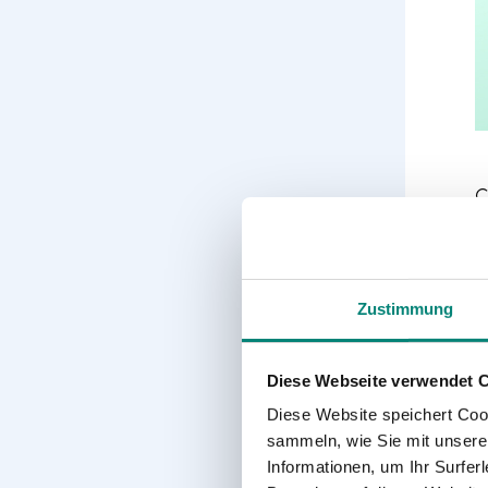
C
r
e
i
Zustimmung
E
g
y
Diese Webseite verwendet 
a
Diese Website speichert Coo
sammeln, wie Sie mit unserer
D
Informationen, um Ihr Surfe
d