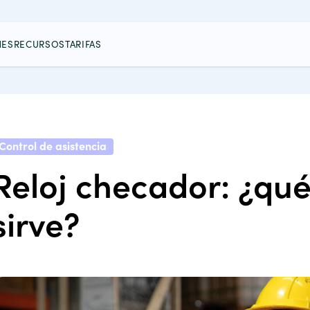
NES
RECURSOS
TARIFAS
Control de asistencia
Reloj checador: ¿qué
sirve?