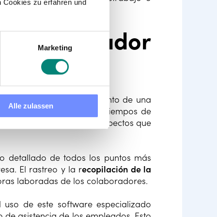
 Cookies zu erfahren und
borales.
reloj checador
Marketing
nciales para el funcionamiento de una
Alle zulassen
a los colaboradores o los tiempos de
son solo algunos de los aspectos que
vo detallado de todos los puntos más
a. El rastreo y la r
ecopilación de la
oras laboradas de los colaboradores.
uso de este software especializado
ro de asistencia de los empleados. Esto