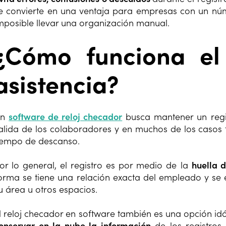
e convierte en una ventaja para empresas con un nú
mposible llevar una organización manual.
¿Cómo funciona el
asistencia?
Un
software de reloj checador
busca mantener un regi
alida de los colaboradores y en muchos de los casos 
iempo de descanso.
or lo general, el registro es por medio de la
huella d
orma se tiene una relación exacta del empleado y se
u área u otros espacios.
l reloj checador en software también es una opción i
onservar en la nube la información
de los registros 