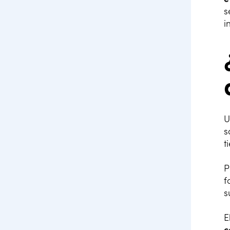
s
i
s
t
P
f
s
E
c