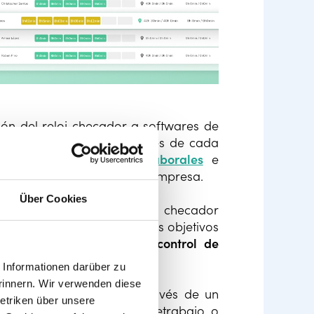
ón del reloj checador a softwares de
nistrativo
en los expedientes de cada
,
permisos,
vacaciones laborales
e
organización óptima en la empresa.
Über Cookies
que se emplean como reloj checador
 establecido a partir de los objetivos
una opción ideal para el
control de
Informationen darüber zu
rinnern. Wir verwenden diese
facilita este registro a través de un
etriken über unsere
todo cuando se realiza teletrabajo o