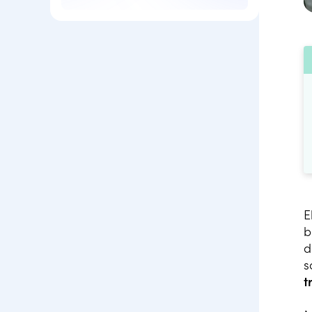
E
b
d
s
t