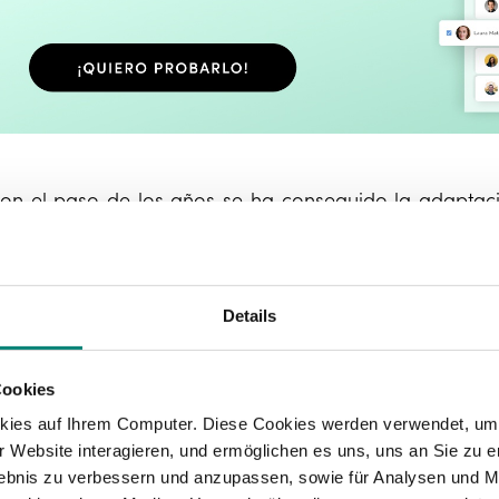
on el paso de los años se ha conseguido la adaptaci
ecursos humanos que brindan un
mayor control admi
mpleado. De este modo, el
manejo de ausencias
ncapacidades puede ser más sencillo para lograr una 
Details
n la actualidad, las herramientas especializadas 
eneran un registro amplio y con un seguimiento general
 las necesidades de cada empresa. Se trata de 
Cookies
ctividades de producción
.
kies auf Ihrem Computer. Diese Cookies werden verwendet, um 
 Website interagieren, und ermöglichen es uns, uns an Sie zu e
e igual manera, una
app de reloj checador
también 
rlebnis zu verbessern und anzupassen, sowie für Analysen und M
ispositivo móvil, lo cual es de gran utilidad sobre 