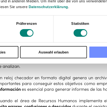
 und in anderen Medien. Um mehr über die von uns verwendeten
uando el colaborador debe desplazarse por motivos la
lesen Sie unsere
Datenschutzerklärung
.
¿Para qué sirve un 
Präferenzen
Statistiken
en una empresa?
l uso correcto del tiempo es uno de los factores ese
ies
Auswahl erlauben
mpresa; por ejemplo, la
cantidad de horas a pagar
roducción que se contemplan para cumplir con metas 
e analizan.
n reloj checador en formato digital genera un archi
mportantes para conseguir estos objetivos como empres
nformación
es esencial para generar informes de las h
uando el área de Recursos Humanos implementa el 
vita errores, confusiones o descuidos
durante el regist