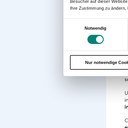
Besucher auf dieser Website
c
Ihre Zustimmung zu ändern, 
Einwilligungsauswahl
Notwendig
E
Nur notwendige Cook
e
p
s
U
i
i
C
e