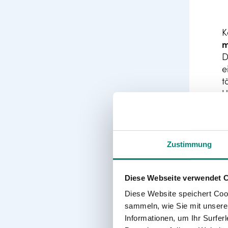
K
m
D
e
t
U
a
m
a
K
Zustimmung
Diese Webseite verwendet 
Diese Website speichert Coo
sammeln, wie Sie mit unserer
Informationen, um Ihr Surfe