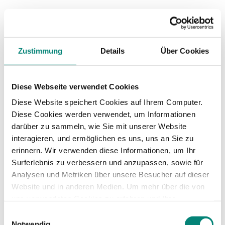
Die Implementierung von HR-Automatisierung
hat auch signifikante Auswirkungen auf
Unternehmen in der Fertigungsindustrie und
andere
Blue-Collar-Branchen
, in denen
Zustimmung
Details
Über Cookies
Mitarbeiter nicht an Schreibtischen arbeiten. In
solchen Umgebungen sind Effizienz und
Diese Webseite verwendet Cookies
Genauigkeit bei administrativen Aufgaben
ebenso wichtig wie bei Bürojobs. Durch die
Diese Website speichert Cookies auf Ihrem Computer.
Automatisierung können Arbeitsabläufe optimiert
Diese Cookies werden verwendet, um Informationen
werden, was zu einer verbesserten Zeitnutzung
darüber zu sammeln, wie Sie mit unserer Website
und einer Reduzierung von Fehlern führt. Dies
interagieren, und ermöglichen es uns, uns an Sie zu
ermöglicht es Unternehmen, sich auf die
erinnern. Wir verwenden diese Informationen, um Ihr
Kernbereiche ihrer Produktion zu konzentrieren
Surferlebnis zu verbessern und anzupassen, sowie für
und die Produktivität zu steigern. Die
Analysen und Metriken über unsere Besucher auf dieser
Automatisierung bedeutet nicht nur eine
Website und in anderen Medien. Um mehr über die von
Veränderung in der Art und Weise, wie Arbeit
uns verwendeten Cookies zu erfahren und Ihre
erledigt wird, sondern auch eine Verbesserung
Zustimmung zu ändern, lesen Sie unsere
Einwilligungsauswahl
der Arbeitsbedingungen und der Effizienz für alle
Datenschutzerklärung
.
Notwendig